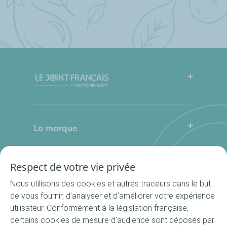
FAQ
Mode d’emploi
La marque
Qui sommes-nous
Contactez-nous
Où nous trouver ?
Respect de votre vie privée
Nos produits
La Cuisine du Bocal
Nous utilisons des cookies et autres traceurs dans le but
Nos rondelles
de vous fournir, d’analyser et d’améliorer votre expérience
utilisateur. Conformément à la législation française,
Nos accessoires
certains cookies de mesure d'audience sont déposés par
Recettes