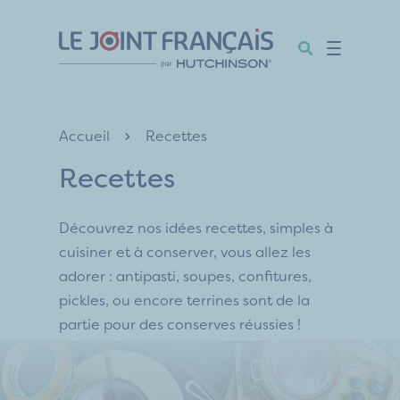
Aller
Aller
Aller
au
au
au
contenu
menu
pied
de
page
Accueil
Recettes
Recettes
Découvrez nos idées recettes, simples à
cuisiner et à conserver, vous allez les
adorer : antipasti, soupes, confitures,
pickles, ou encore terrines sont de la
partie pour des conserves réussies !