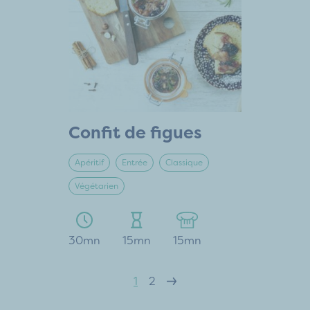
Confit de figues
Apéritif
Entrée
Classique
Végétarien
30mn
15mn
15mn
1
2