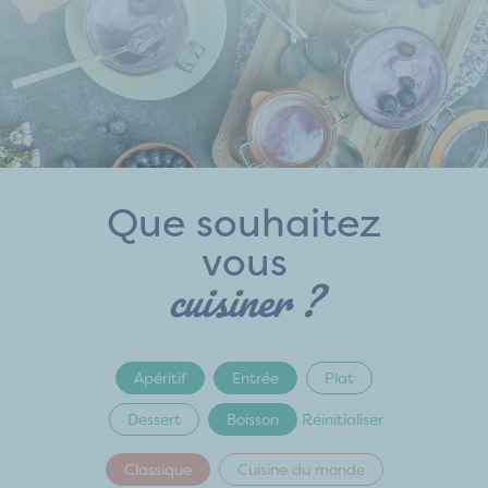
Que souhaitez
vous
cuisiner ?
Apéritif
Entrée
Plat
Dessert
Boisson
Réinitialiser
Classique
Cuisine du monde