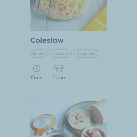
Coleslaw
Entrée
Classique
Gourmand
15mn
15mn