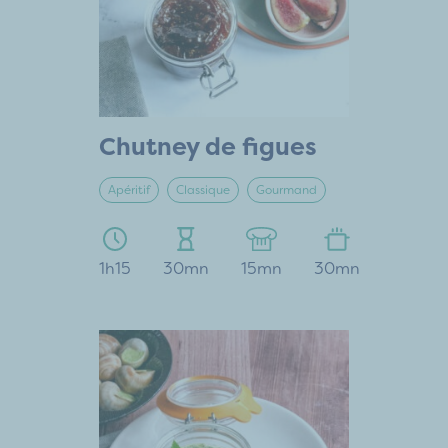
Chutney de figues
Apéritif
Classique
Gourmand
1h15
30mn
15mn
30mn