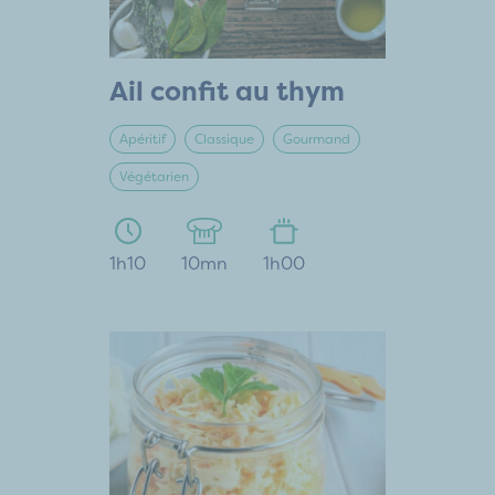
Ail confit au thym
Apéritif
Classique
Gourmand
Végétarien
1h10
10mn
1h00