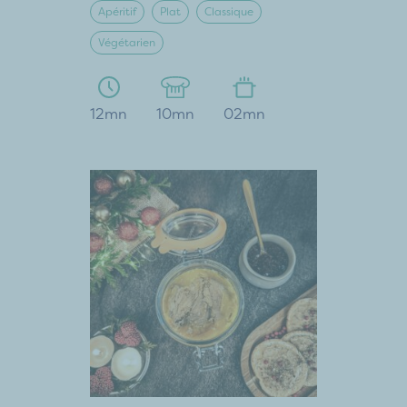
Apéritif
Plat
Classique
Végétarien
12mn
10mn
02mn