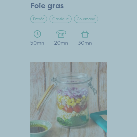
Foie gras
Entrée
Classique
Gourmand
50mn
20mn
30mn