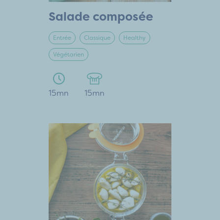
Salade composée
Entrée
Classique
Healthy
Végétarien
15mn
15mn