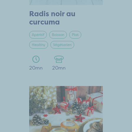
Radis noir au
curcuma
Apéritif
Boisson
Plat
Healthy
Végétarien
20mn
20mn