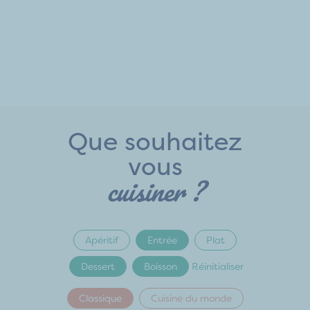
Que souhaitez
vous
cuisiner ?
Apéritif
Entrée
Plat
Dessert
Boisson
Réinitialiser
Classique
Cuisine du monde