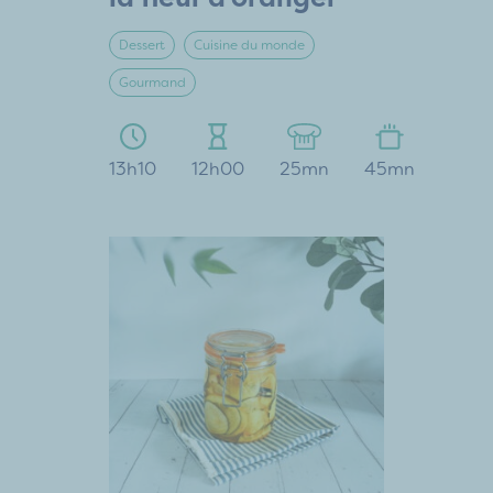
Dessert
Cuisine du monde
Gourmand
13h10
12h00
25mn
45mn