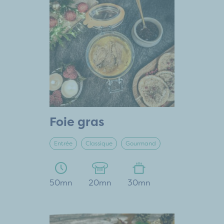
Foie gras
Entrée
Classique
Gourmand
50mn
20mn
30mn