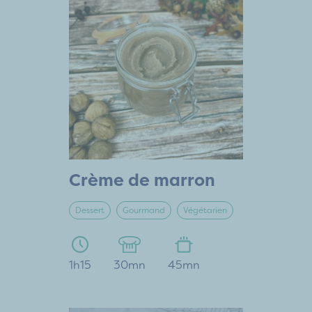
Crème de marron
Dessert
Gourmand
Végétarien
1h15
30mn
45mn