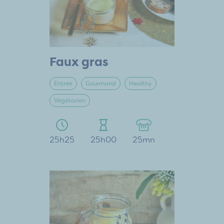
Faux gras
Entrée
Gourmand
Healthy
Végétarien
25h25
25h00
25mn