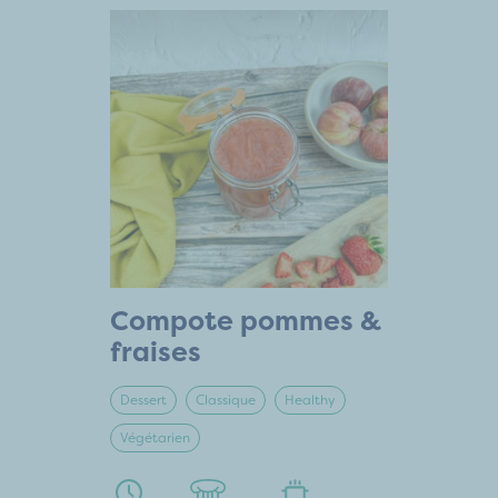
Compote pommes &
fraises
Dessert
Classique
Healthy
Végétarien