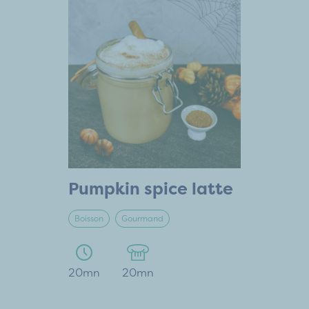
Pumpkin spice latte
Boisson
Gourmand
20mn
20mn