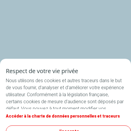
Nos rondelles
Nos accessoires
Recettes
Respect de votre vie privée
Toutes les recettes
Nous utilisons des cookies et autres traceurs dans le but
Apéritif
de vous fournir, d’analyser et d’améliorer votre expérience
Entrée
utilisateur. Conformément à la législation française,
certains cookies de mesure d'audience sont déposés par
Plat
défaut. Vous pouvez à tout moment modifier vos
Dessert
paramètres de cookies en cliquant sur le bouton « Gérer
Accéder à la charte de données personnelles et traceurs
mes cookies ». En cliquant sur le bouton « J’accepte »,
vous acceptez le dépôt de l’ensemble des cookies. Dans