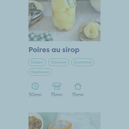
Poires au sirop
Dessert
Classique
Gourmand
Végétarien
30mn
15mn
15mn