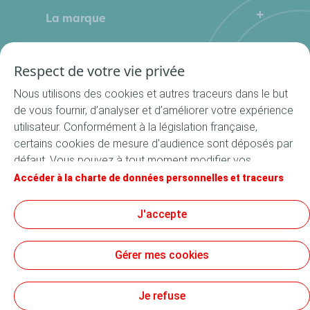
La marque
Qui sommes-nous
Contactez-nous
Où nous trouver ?
Respect de votre vie privée
Nos produits
La Cuisine du Bocal
Nous utilisons des cookies et autres traceurs dans le but
Nos rondelles
de vous fournir, d’analyser et d’améliorer votre expérience
utilisateur. Conformément à la législation française,
Nos accessoires
certains cookies de mesure d'audience sont déposés par
Recettes
défaut. Vous pouvez à tout moment modifier vos
Toutes les recettes
paramètres de cookies en cliquant sur le bouton « Gérer
Accéder à la charte de données personnelles et traceurs
Apéritif
mes cookies ». En cliquant sur le bouton « J’accepte »,
vous acceptez le dépôt de l’ensemble des cookies. Dans
Suivez-nous
J'accepte
Entrée
le cas où vous cliquez sur « Je refuse », seuls les cookies
Plat
techniques nécessaires au bon fonctionnement du site
Gérer mes cookies
seront utilisés. Pour plus d’informations, vous pouvez
Dessert
consulter la page « Charte de données personnelles et
Conditions générales d’utilisation
traceurs ».
Je refuse
Données personnelles