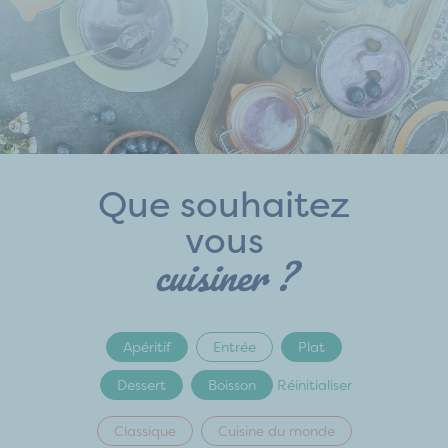
Que souhaitez
vous
cuisiner ?
Apéritif
Entrée
Plat
Dessert
Boisson
Réinitialiser
Classique
Cuisine du monde