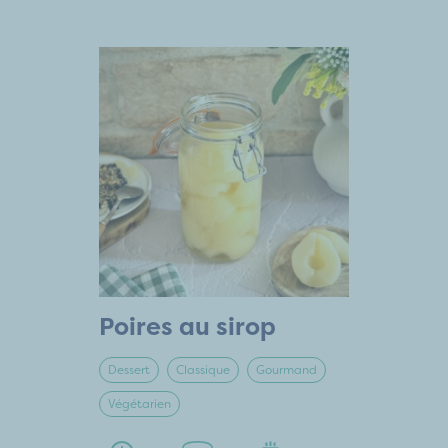
Poires au sirop
Dessert
Classique
Gourmand
Végétarien