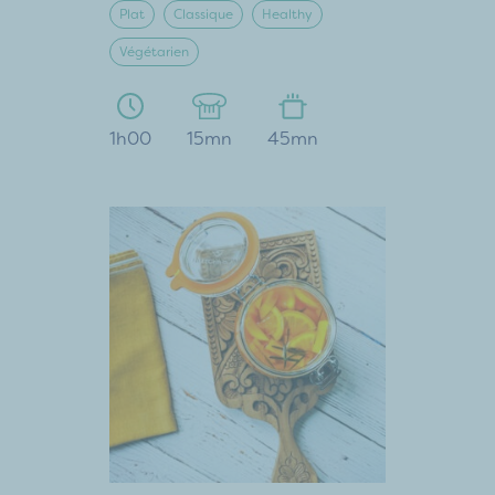
Plat
Classique
Healthy
Végétarien
1h00
15mn
45mn