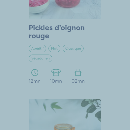
Pickles d’oignon
rouge
Apéritif
Plat
Classique
Végétarien
12mn
10mn
02mn