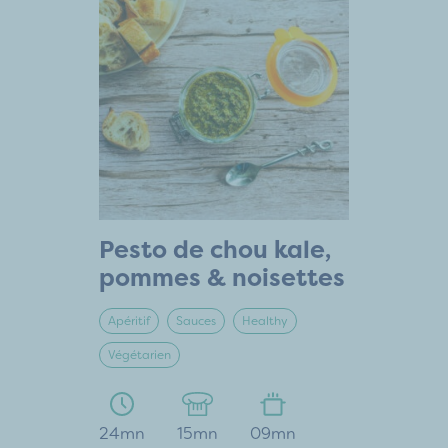
Pesto de chou kale,
pommes & noisettes
Apéritif
Sauces
Healthy
Végétarien
24mn
15mn
09mn