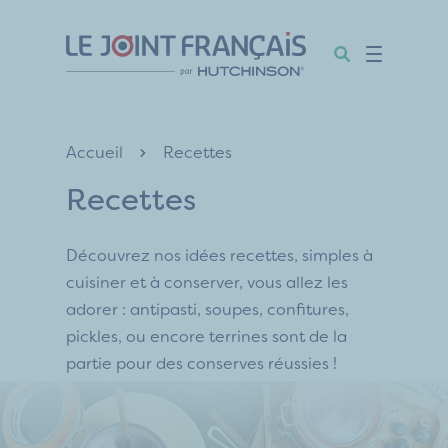
Aller
Aller
Aller
au
au
au
contenu
menu
pied
de
page
Accueil
Recettes
Recettes
Découvrez nos idées recettes, simples à
cuisiner et à conserver, vous allez les
adorer : antipasti, soupes, confitures,
pickles, ou encore terrines sont de la
partie pour des conserves réussies !