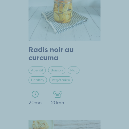
Radis noir au
curcuma
Apéritif
Boisson
Plat
Healthy
Végétarien
20mn
20mn