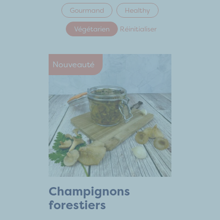
Gourmand
Healthy
Végétarien
Réinitialiser
Nouveauté
Champignons
forestiers