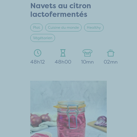
Navets au citron
lactofermentés
Plat
Cuisine du monde
Healthy
Végétarien
48h12
48h00
10mn
02mn