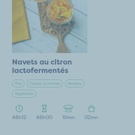
Navets au citron
lactofermentés
Plat
Cuisine du monde
Healthy
Végétarien
48h12
48h00
10mn
02mn