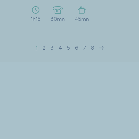
1h15
30mn
45mn
1
2
3
4
5
6
7
8