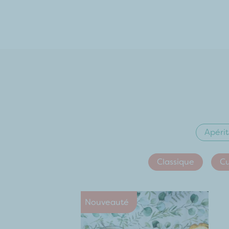
Apérit
Classique
Cu
Nouveauté