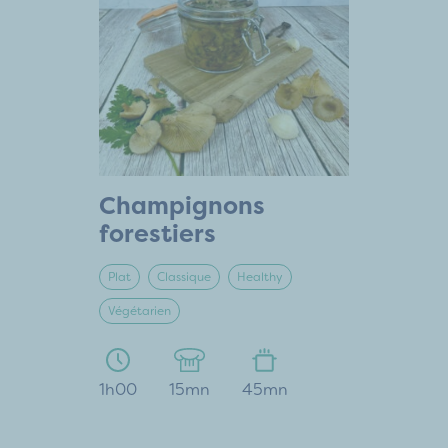
Champignons
forestiers
Plat
Classique
Healthy
Végétarien
1h00
15mn
45mn