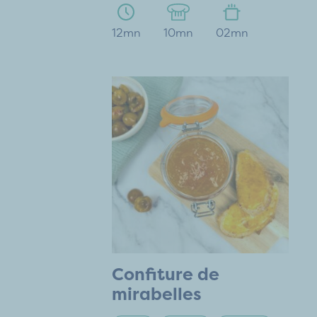
12mn
10mn
02mn
Confiture de
mirabelles