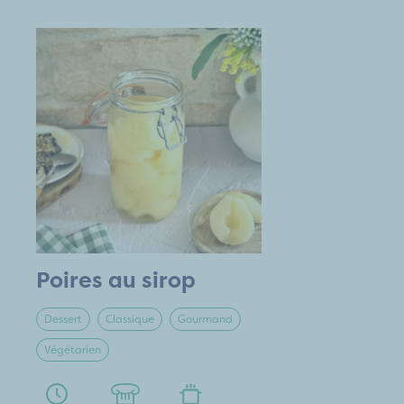
Poires au sirop
Dessert
Classique
Gourmand
Végétarien