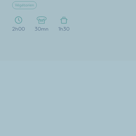
Végétarien
2h00
30mn
1h30