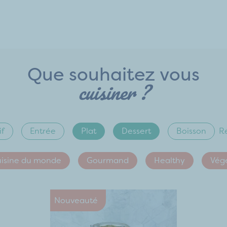
Que souhaitez vous
cuisiner ?
if
Entrée
Plat
Dessert
Boisson
Ré
isine du monde
Gourmand
Healthy
Vég
Nouveauté