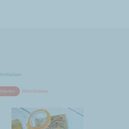
initialiser
étarien
Réinitialiser