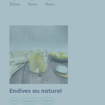
30mn
15mn
15mn
Endives au naturel
Plat
Classique
Healthy