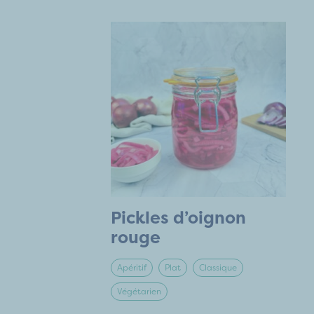
Pickles d’oignon
rouge
Apéritif
Plat
Classique
Végétarien