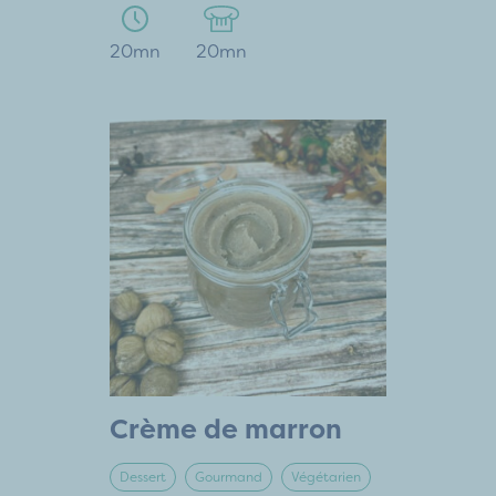
20mn
20mn
Crème de marron
Dessert
Gourmand
Végétarien