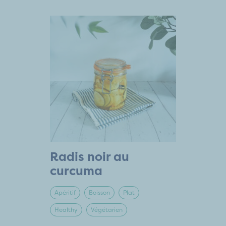
Radis noir au
curcuma
Apéritif
Boisson
Plat
Healthy
Végétarien