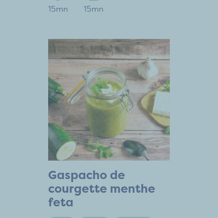
15mn
15mn
Gaspacho de
courgette menthe
feta