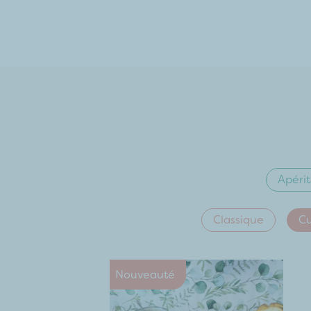
Apérit
Classique
Cu
Nouveauté