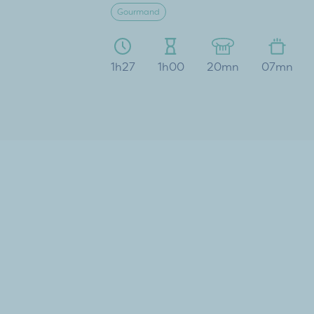
Gourmand
1h27
1h00
20mn
07mn
Pour plus