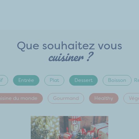
Que souhaitez vous
cuisiner ?
if
Entrée
Plat
Dessert
Boisson
Ré
isine du monde
Gourmand
Healthy
Vég