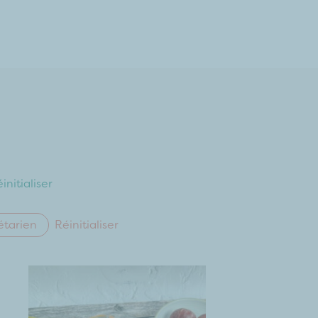
initialiser
étarien
Réinitialiser