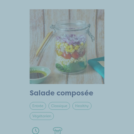
Salade composée
Entrée
Classique
Healthy
Végétarien