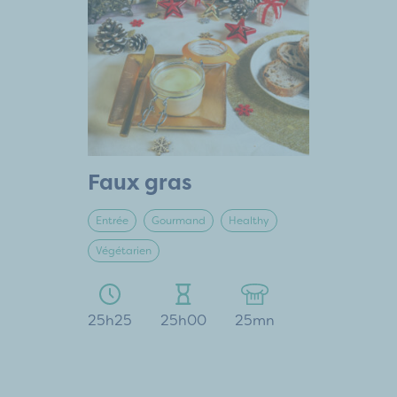
Faux gras
Entrée
Gourmand
Healthy
Végétarien
25h25
25h00
25mn