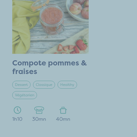
Compote pommes &
fraises
Dessert
Classique
Healthy
Végétarien
1h10
30mn
40mn