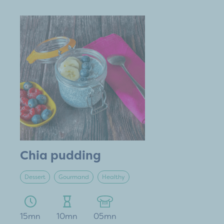
Chia pudding
Dessert
Gourmand
Healthy
15mn
10mn
05mn