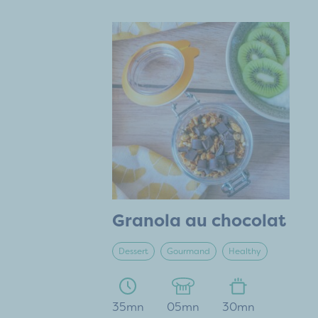
Granola au chocolat
Dessert
Gourmand
Healthy
35mn
05mn
30mn