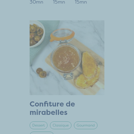
30mn
15mn
15mn
Confiture de
mirabelles
Dessert
Classique
Gourmand