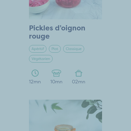
Pickles d’oignon
rouge
Apéritif
Plat
Classique
Végétarien
12mn
10mn
02mn