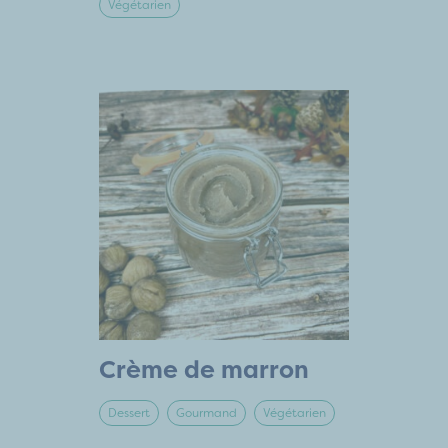
Végétarien
Crème de marron
Dessert
Gourmand
Végétarien