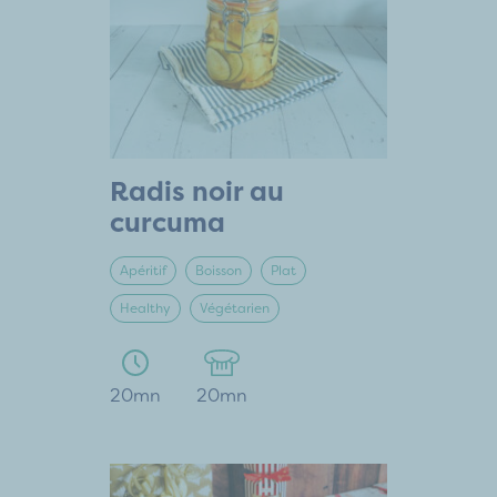
Radis noir au
curcuma
Apéritif
Boisson
Plat
Healthy
Végétarien
20mn
20mn