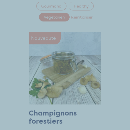
Gourmand
Healthy
Végétarien
Réinitialiser
Nouveauté
Champignons
forestiers