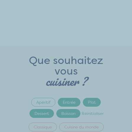
Que souhaitez
vous
cuisiner ?
Apéritif
Entrée
Plat
Dessert
Boisson
Réinitialiser
Classique
Cuisine du monde