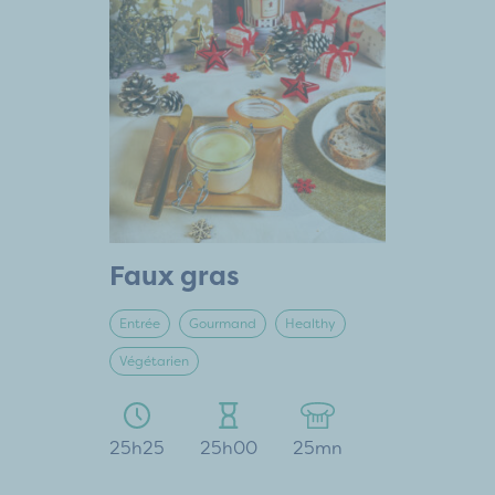
Faux gras
Entrée
Gourmand
Healthy
Végétarien
25h25
25h00
25mn