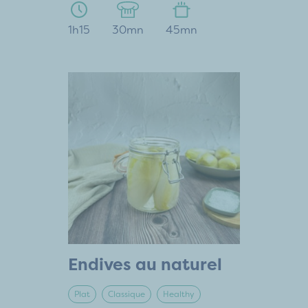
1h15
30mn
45mn
Endives au naturel
Plat
Classique
Healthy