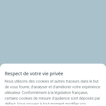
Nos produits
Nos rondelles
Nos accessoires
Recettes
Respect de votre vie privée
Toutes les recettes
Nous utilisons des cookies et autres traceurs dans le but
Apéritif
de vous fournir, d’analyser et d’améliorer votre expérience
Entrée
utilisateur. Conformément à la législation française,
certains cookies de mesure d'audience sont déposés par
Plat
défaut. Vous pouvez à tout moment modifier vos