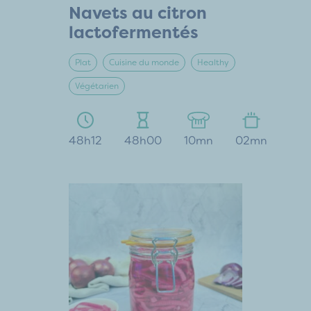
Navets au citron
lactofermentés
Plat
Cuisine du monde
Healthy
Végétarien
48h12
48h00
10mn
02mn