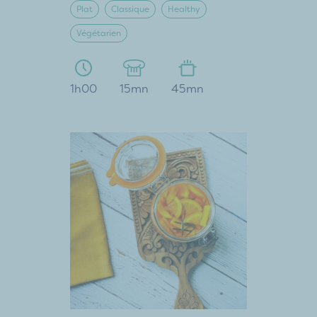
Plat
Classique
Healthy
Végétarien
1h00
15mn
45mn