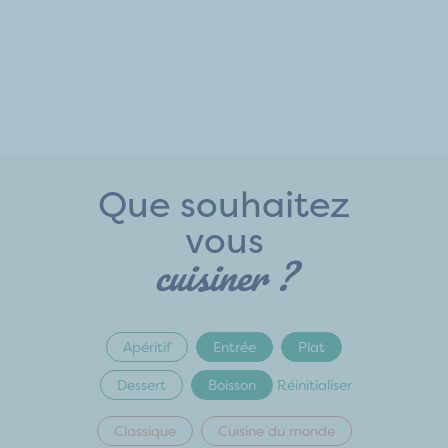
Que souhaitez
vous
cuisiner ?
Apéritif
Entrée
Plat
Dessert
Boisson
Réinitialiser
Classique
Cuisine du monde