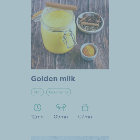
Golden milk
Plat
Gourmand
12mn
05mn
07mn