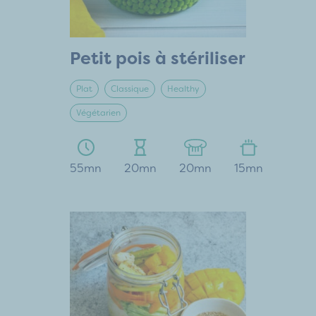
Petit pois à stériliser
Plat
Classique
Healthy
Végétarien
55mn
20mn
20mn
15mn