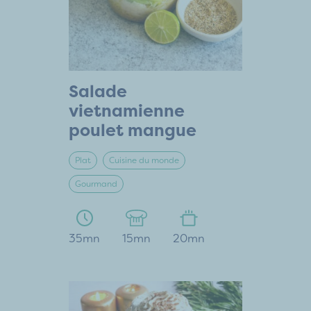
Salade
vietnamienne
poulet mangue
Plat
Cuisine du monde
Gourmand
35mn
15mn
20mn