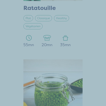
Ratatouille
Plat
Classique
Healthy
Végétarien
55mn
20mn
35mn