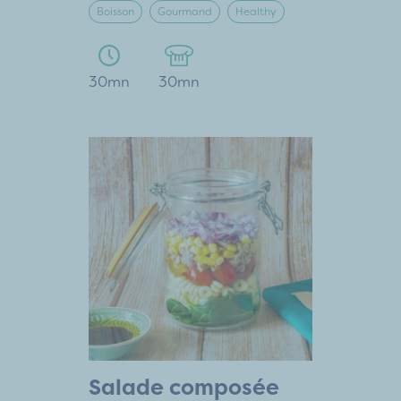
Boisson
Gourmand
Healthy
30mn
30mn
Salade composée