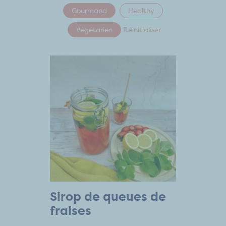
Gourmand
Healthy
Végétarien
Réinitialiser
Sirop de queues de
fraises