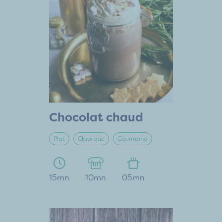
Chocolat chaud
Plat
Classique
Gourmand
15mn
10mn
05mn