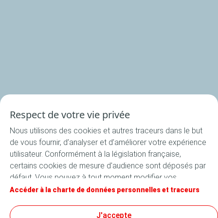
Nos rondelles
Nos accessoires
Recettes
Respect de votre vie privée
Toutes les recettes
Nous utilisons des cookies et autres traceurs dans le but
Apéritif
de vous fournir, d’analyser et d’améliorer votre expérience
Entrée
utilisateur. Conformément à la législation française,
certains cookies de mesure d'audience sont déposés par
Plat
défaut. Vous pouvez à tout moment modifier vos
Dessert
paramètres de cookies en cliquant sur le bouton « Gérer
Accéder à la charte de données personnelles et traceurs
mes cookies ». En cliquant sur le bouton « J’accepte »,
vous acceptez le dépôt de l’ensemble des cookies. Dans
J'accepte