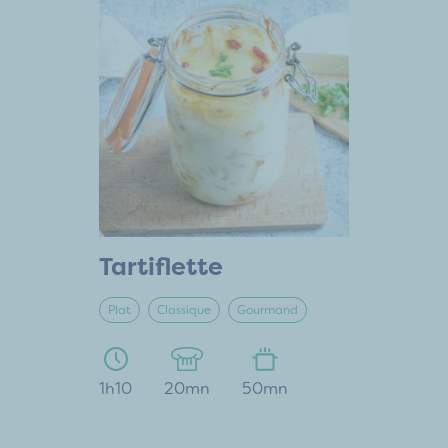
Tartiflette
Plat
Classique
Gourmand
1h10
20mn
50mn