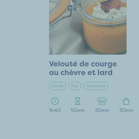
Velouté de courge
au chèvre et lard
Entrée
Plat
Gourmand
1h40
50mn
20mn
30mn