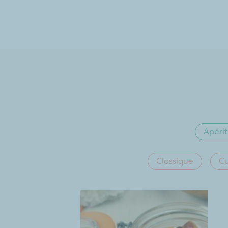
Apérit
Classique
Cu