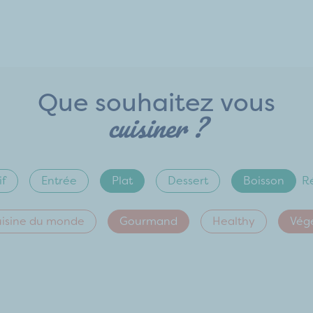
Que souhaitez vous
cuisiner ?
if
Entrée
Plat
Dessert
Boisson
Ré
isine du monde
Gourmand
Healthy
Vég