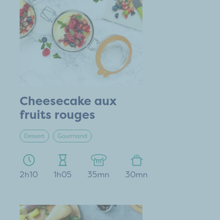
Cheesecake aux
fruits rouges
Dessert
Gourmand
2h10
1h05
35mn
30mn