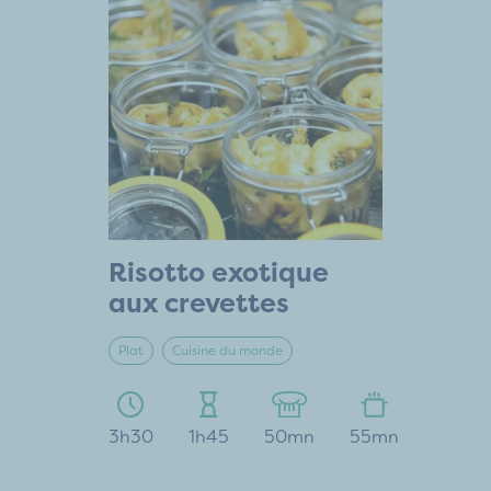
Risotto exotique
aux crevettes
Plat
Cuisine du monde
3h30
1h45
50mn
55mn