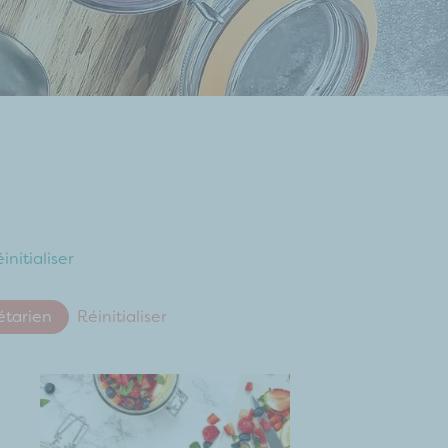
initialiser
étarien
Réinitialiser