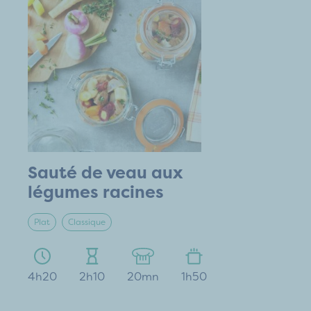
Sauté de veau aux
légumes racines
Plat
Classique
4h20
2h10
20mn
1h50