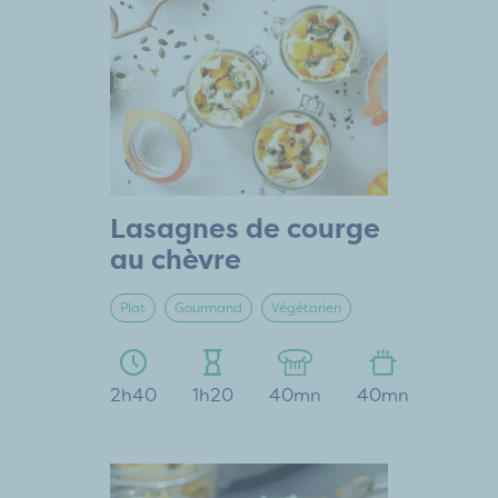
Lasagnes de courge
au chèvre
Plat
Gourmand
Végétarien
2h40
1h20
40mn
40mn