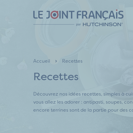
Aller
Aller
Aller
au
au
au
contenu
menu
pied
de
page
Accueil
Recettes
Recettes
Découvrez nos idées recettes, simples à cuis
vous allez les adorer : antipasti, soupes, con
encore terrines sont de la partie pour des c