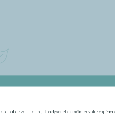
Nos produits
Recettes
ous
Nos rondelles
Toutes les rec
 le but de vous fournir, d’analyser et d’améliorer votre expérienc