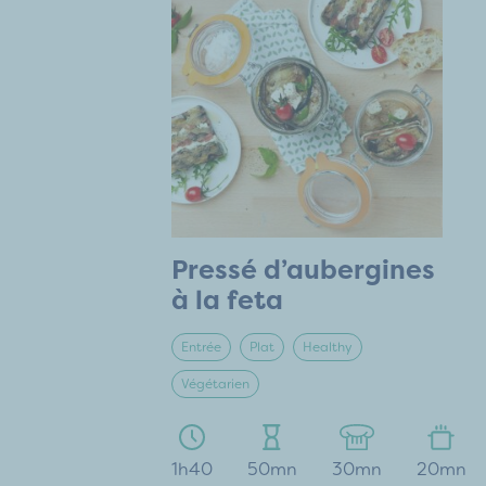
Pressé d’aubergines
à la feta
Entrée
Plat
Healthy
Végétarien
1h40
50mn
30mn
20mn