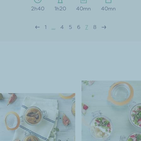
2h40
1h20
40mn
40mn
1
…
4
5
6
7
8