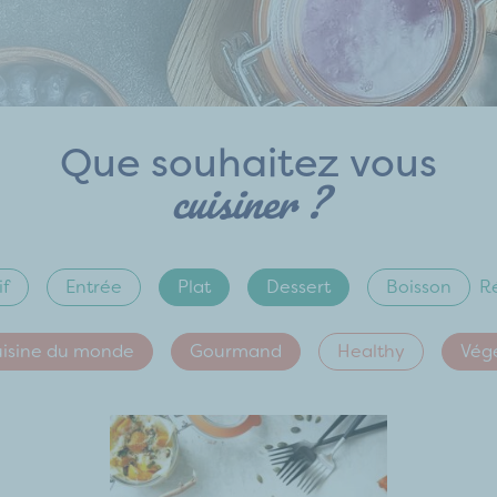
Que souhaitez vous
cuisiner ?
if
Entrée
Plat
Dessert
Boisson
Ré
isine du monde
Gourmand
Healthy
Vég