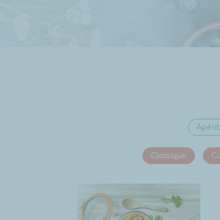
Apérit
Classique
Cu