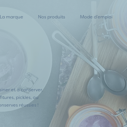
La marque
Nos produits
Mode d’emploi
iner et à conserver,
fitures, pickles, ou
onserves réussies !