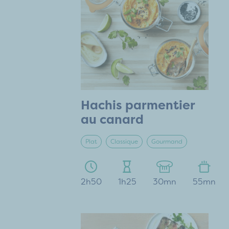
Hachis parmentier
au canard
Plat
Classique
Gourmand
2h50
1h25
30mn
55mn