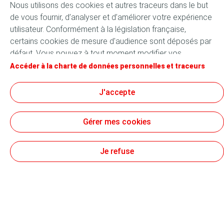
Nous utilisons des cookies et autres traceurs dans le but
Apéritif
de vous fournir, d’analyser et d’améliorer votre expérience
Entrée
utilisateur. Conformément à la législation française,
certains cookies de mesure d'audience sont déposés par
Plat
défaut. Vous pouvez à tout moment modifier vos
Dessert
paramètres de cookies en cliquant sur le bouton « Gérer
Accéder à la charte de données personnelles et traceurs
mes cookies ». En cliquant sur le bouton « J’accepte »,
vous acceptez le dépôt de l’ensemble des cookies. Dans
J'accepte
le cas où vous cliquez sur « Je refuse », seuls les cookies
Suivez-nous
techniques nécessaires au bon fonctionnement du site
Gérer mes cookies
seront utilisés. Pour plus d’informations, vous pouvez
consulter la page « Charte de données personnelles et
traceurs ».
Je refuse
Conditions générales d’utilisation
Données personnelles
Mentions légales