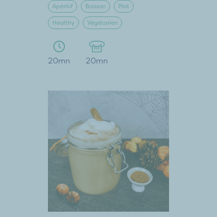
Apéritif
Boisson
Plat
Healthy
Végétarien
20mn
20mn