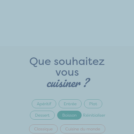
Que souhaitez
vous
cuisiner ?
Apéritif
Entrée
Plat
Dessert
Boisson
Réinitialiser
Classique
Cuisine du monde