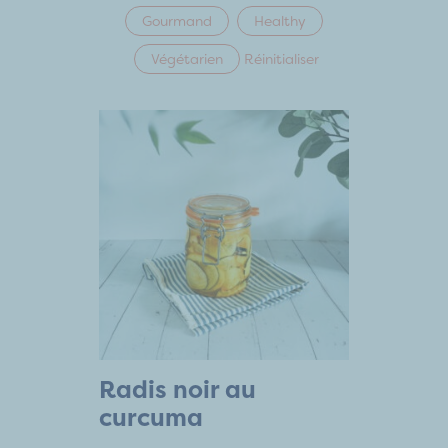
Gourmand
Healthy
Végétarien
Réinitialiser
Radis noir au
curcuma