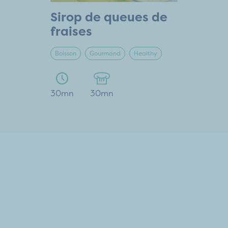
Sirop de queues de
fraises
Boisson
Gourmand
Healthy
30mn
30mn
our plus