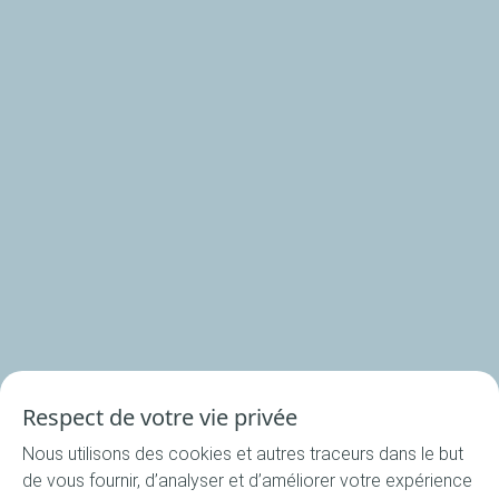
La Cuisine du Bocal
Nos produits
Nos rondelles
Nos accessoires
Recettes
Respect de votre vie privée
Toutes les recettes
Nous utilisons des cookies et autres traceurs dans le but
Apéritif
de vous fournir, d’analyser et d’améliorer votre expérience