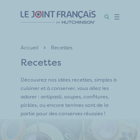
Aller
Aller
Aller
au
au
au
contenu
menu
pied
de
page
Accueil
Recettes
Recettes
Découvrez nos idées recettes, simples à
cuisiner et à conserver, vous allez les
adorer : antipasti, soupes, confitures,
pickles, ou encore terrines sont de la
partie pour des conserves réussies !