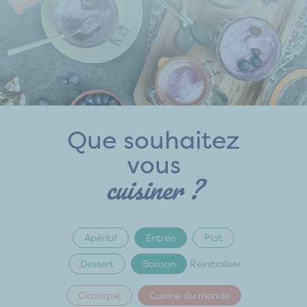
Que souhaitez
vous
cuisiner ?
Apéritif
Entrée
Plat
Dessert
Boisson
Réinitialiser
Classique
Cuisine du monde