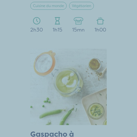
Cuisine du monde
Végétarien
2h30
1h15
15mn
1h00
Gaspacho à