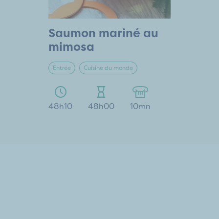
Saumon mariné au
mimosa
Entrée
Cuisine du monde
48h10
48h00
10mn