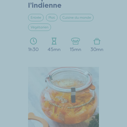
l’indienne
Entrée
Plat
Cuisine du monde
Végétarien
1h30
45mn
15mn
30mn