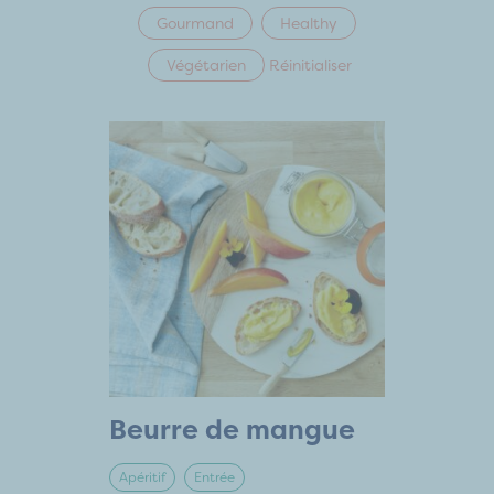
Gourmand
Healthy
Végétarien
Réinitialiser
Beurre de mangue
Apéritif
Entrée