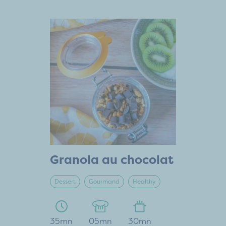
Granola au chocolat
Dessert
Gourmand
Healthy
35mn
05mn
30mn