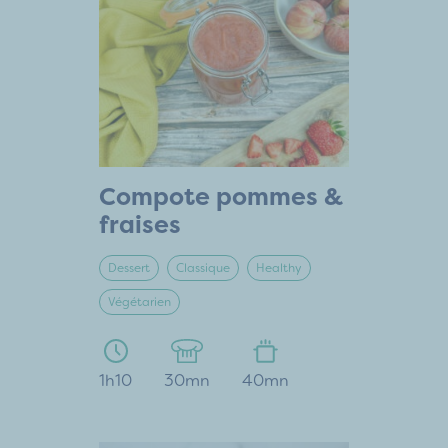
Compote pommes &
fraises
Dessert
Classique
Healthy
Végétarien
1h10
30mn
40mn