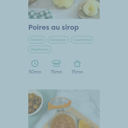
Poires au sirop
Dessert
Classique
Gourmand
Végétarien
30mn
15mn
15mn