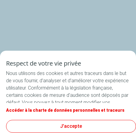
Nos rondelles
Nos accessoires
Recettes
Respect de votre vie privée
Toutes les recettes
Nous utilisons des cookies et autres traceurs dans le but
Apéritif
de vous fournir, d’analyser et d’améliorer votre expérience
Entrée
utilisateur. Conformément à la législation française,
certains cookies de mesure d'audience sont déposés par
Plat
défaut. Vous pouvez à tout moment modifier vos
Dessert
paramètres de cookies en cliquant sur le bouton « Gérer
Accéder à la charte de données personnelles et traceurs
mes cookies ». En cliquant sur le bouton « J’accepte »,
vous acceptez le dépôt de l’ensemble des cookies. Dans
J'accepte
le cas où vous cliquez sur « Je refuse », seuls les cookies