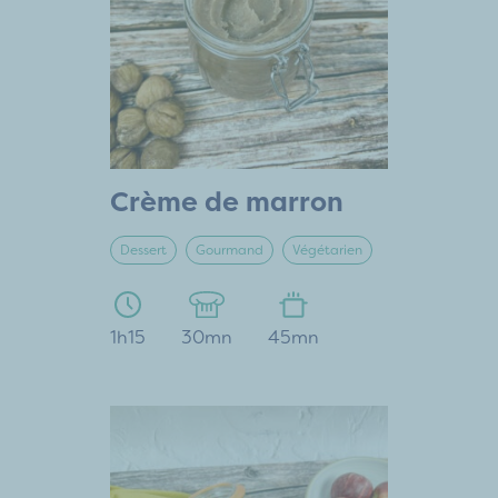
Crème de marron
Dessert
Gourmand
Végétarien
1h15
30mn
45mn