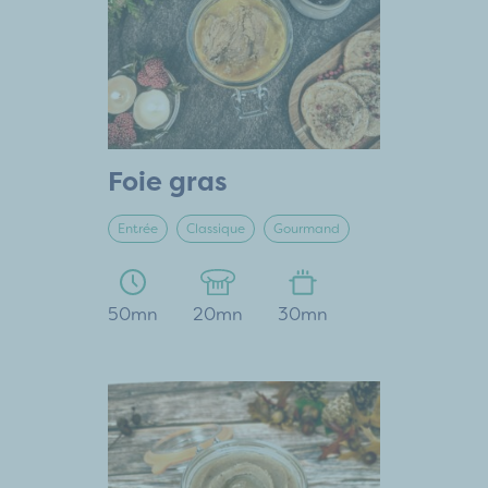
Foie gras
Entrée
Classique
Gourmand
50mn
20mn
30mn