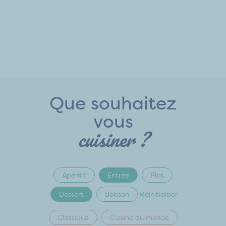
Que souhaitez
vous
cuisiner ?
Apéritif
Entrée
Plat
Dessert
Boisson
Réinitialiser
Classique
Cuisine du monde