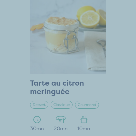
Tarte au citron
meringuée
Dessert
Classique
Gourmand
30mn
20mn
10mn