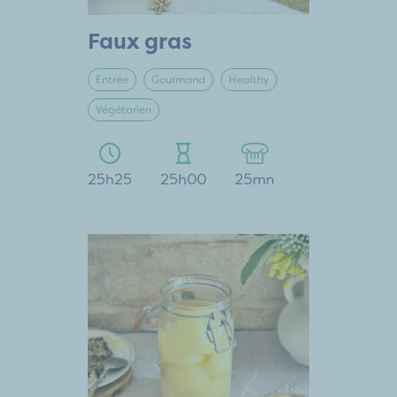
Faux gras
Entrée
Gourmand
Healthy
Végétarien
25h25
25h00
25mn