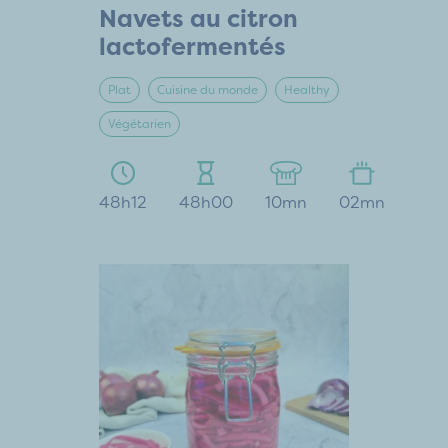
Navets au citron
lactofermentés
Plat
Cuisine du monde
Healthy
Végétarien
48h12
48h00
10mn
02mn