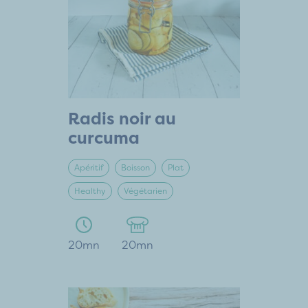
Radis noir au
curcuma
Apéritif
Boisson
Plat
Healthy
Végétarien
20mn
20mn