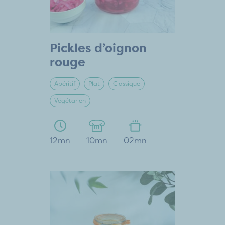
Pickles d’oignon
rouge
Apéritif
Plat
Classique
Végétarien
12mn
10mn
02mn