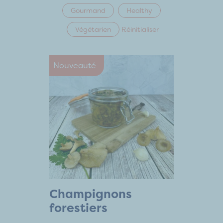
Gourmand
Healthy
Végétarien
Réinitialiser
Nouveauté
Champignons
forestiers