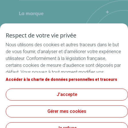
Mode d’emploi
La marque
Qui sommes-nous
Contactez-nous
Où nous trouver ?
Respect de votre vie privée
Nos produits
La Cuisine du Bocal
Nous utilisons des cookies et autres traceurs dans le but
Nos rondelles
de vous fournir, d’analyser et d’améliorer votre expérience
utilisateur. Conformément à la législation française,
Nos accessoires
certains cookies de mesure d'audience sont déposés par
Recettes
défaut. Vous pouvez à tout moment modifier vos
Toutes les recettes
paramètres de cookies en cliquant sur le bouton « Gérer
Accéder à la charte de données personnelles et traceurs
Apéritif
mes cookies ». En cliquant sur le bouton « J’accepte »,
vous acceptez le dépôt de l’ensemble des cookies. Dans
Suivez-nous
J'accepte
Entrée
le cas où vous cliquez sur « Je refuse », seuls les cookies
Plat
techniques nécessaires au bon fonctionnement du site
Gérer mes cookies
seront utilisés. Pour plus d’informations, vous pouvez
Dessert
consulter la page « Charte de données personnelles et
Conditions générales d’utilisation
traceurs ».