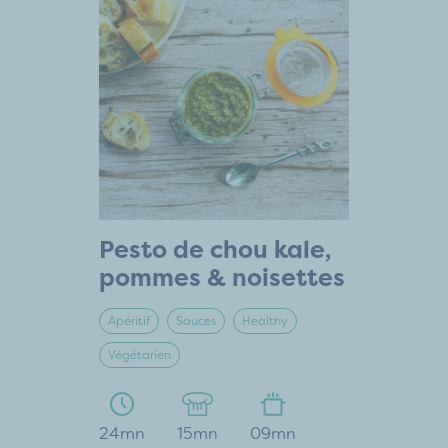
Pesto de chou kale,
pommes & noisettes
Apéritif
Sauces
Healthy
Végétarien
24mn
15mn
09mn