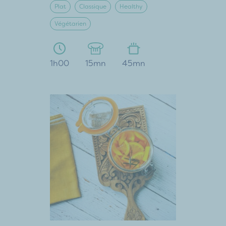
Plat
Classique
Healthy
Végétarien
1h00
15mn
45mn