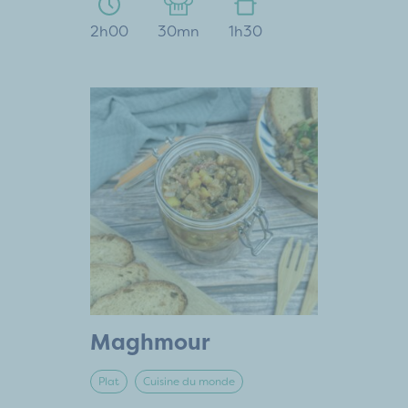
2h00
30mn
1h30
Maghmour
Plat
Cuisine du monde