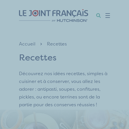
Aller
Aller
Aller
au
au
au
contenu
menu
pied
de
page
Accueil
Recettes
Recettes
Découvrez nos idées recettes, simples à
cuisiner et à conserver, vous allez les
adorer : antipasti, soupes, confitures,
pickles, ou encore terrines sont de la
partie pour des conserves réussies !