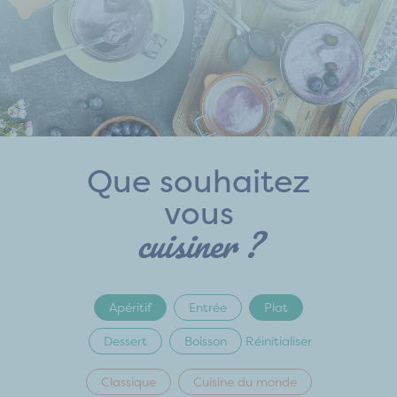
Que souhaitez
vous
cuisiner ?
Apéritif
Entrée
Plat
Dessert
Boisson
Réinitialiser
Classique
Cuisine du monde