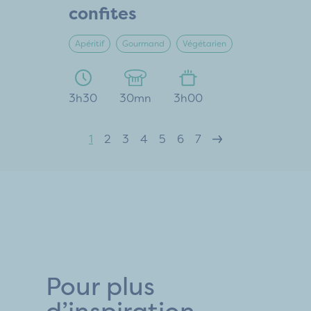
confites
Apéritif
Gourmand
Végétarien
3h30
30mn
3h00
1
2
3
4
5
6
7
Pour plus