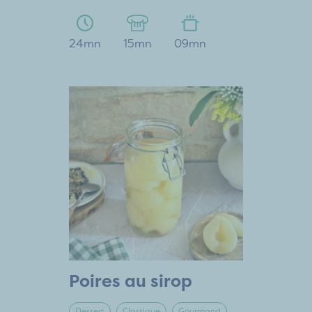
24mn
15mn
09mn
Poires au sirop
Dessert
Classique
Gourmand