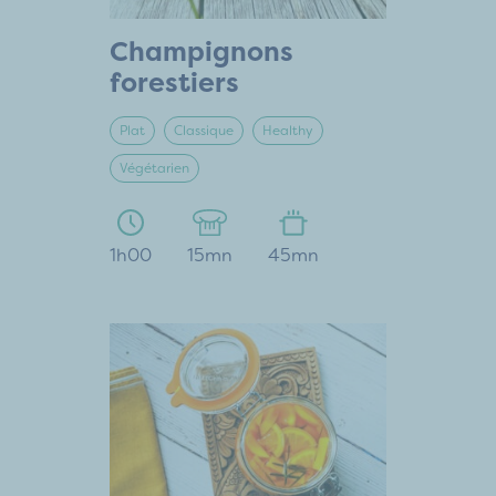
Champignons
forestiers
Plat
Classique
Healthy
Végétarien
1h00
15mn
45mn