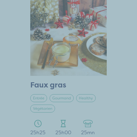
Faux gras
Entrée
Gourmand
Healthy
Végétarien
25h25
25h00
25mn