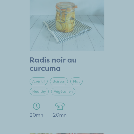
Radis noir au
curcuma
Apéritif
Boisson
Plat
Healthy
Végétarien
20mn
20mn