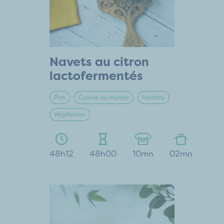
Navets au citron
lactofermentés
Plat
Cuisine du monde
Healthy
Végétarien
48h12
48h00
10mn
02mn