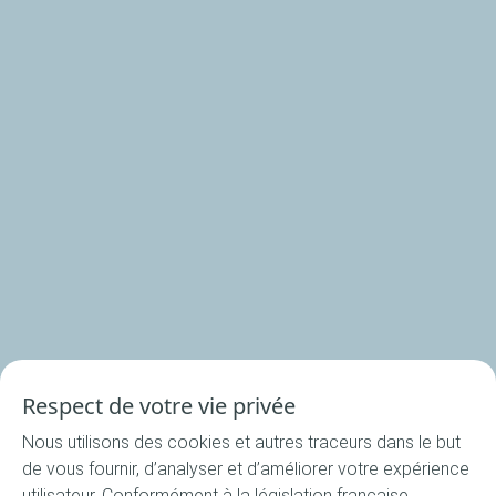
La Cuisine du Bocal
Nos produits
Nos rondelles
Nos accessoires
Recettes
Respect de votre vie privée
Toutes les recettes
Nous utilisons des cookies et autres traceurs dans le but
Apéritif
de vous fournir, d’analyser et d’améliorer votre expérience
Entrée
utilisateur. Conformément à la législation française,