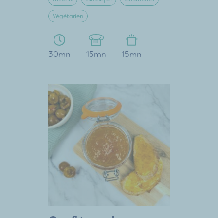
Végétarien
30mn
15mn
15mn