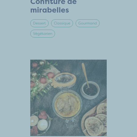
Confiture de
mirabelles
Dessert
Classique
Gourmand
Végétarien