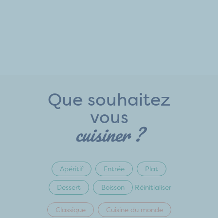
Que souhaitez
vous
cuisiner ?
Apéritif
Entrée
Plat
Dessert
Boisson
Réinitialiser
Classique
Cuisine du monde