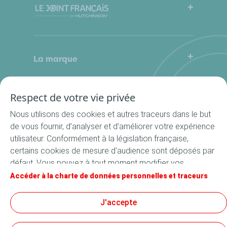
FAQ
Mode d’emploi
La marque
Qui sommes-nous
Contactez-nous
Où nous trouver ?
Respect de votre vie privée
Nos produits
La Cuisine du Bocal
Nous utilisons des cookies et autres traceurs dans le but
Nos rondelles
de vous fournir, d’analyser et d’améliorer votre expérience
utilisateur. Conformément à la législation française,
Nos accessoires
certains cookies de mesure d'audience sont déposés par
Recettes
défaut. Vous pouvez à tout moment modifier vos
Toutes les recettes
paramètres de cookies en cliquant sur le bouton « Gérer
Accéder à la charte de données personnelles et traceurs
Apéritif
mes cookies ». En cliquant sur le bouton « J’accepte »,
vous acceptez le dépôt de l’ensemble des cookies. Dans
Suivez-nous
J'accepte
Entrée
le cas où vous cliquez sur « Je refuse », seuls les cookies
Plat
techniques nécessaires au bon fonctionnement du site