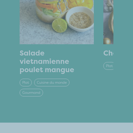
Salade
Chocola
vietnamienne
Plat
Classiq
poulet mangue
Plat
Cuisine du monde
Gourmand