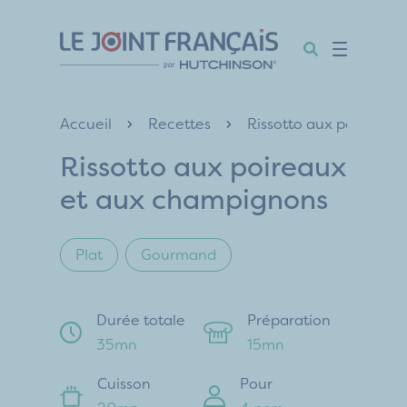
Aller
Aller
Aller
au
au
au
contenu
menu
pied
de
Accueil
Recettes
Rissotto aux poireaux
page
Rissotto aux poireaux
et aux champignons
Plat
Gourmand
Durée totale
Préparation
35mn
15mn
Cuisson
Pour