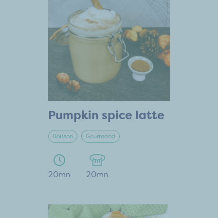
Pumpkin spice latte
Boisson
Gourmand
20mn
20mn