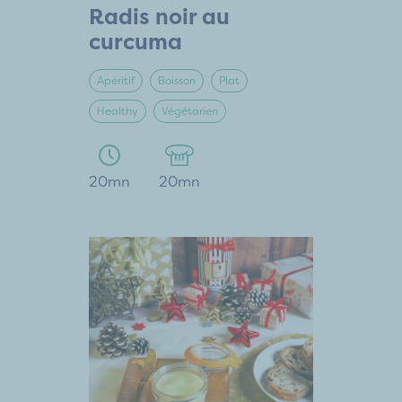
Radis noir au
curcuma
Apéritif
Boisson
Plat
Healthy
Végétarien
20mn
20mn