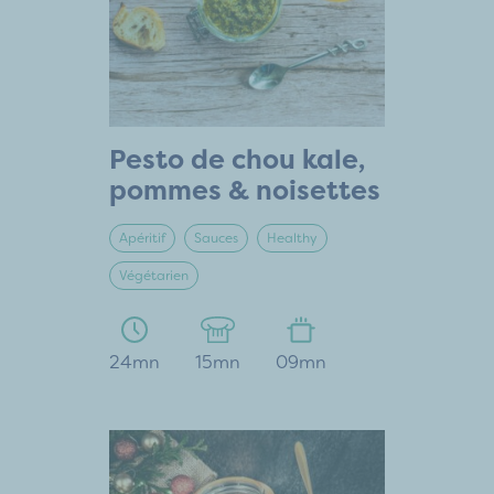
Pesto de chou kale,
pommes & noisettes
Apéritif
Sauces
Healthy
Végétarien
24mn
15mn
09mn