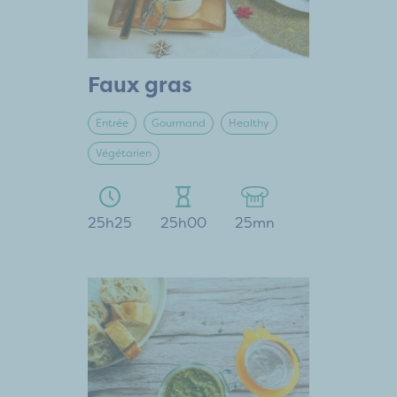
Faux gras
Entrée
Gourmand
Healthy
Végétarien
25h25
25h00
25mn