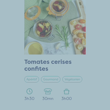
Tomates cerises
confites
Apéritif
Gourmand
Végétarien
3h30
30mn
3h00