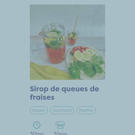
Sirop de queues de
fraises
Boisson
Gourmand
Healthy
30mn
30mn