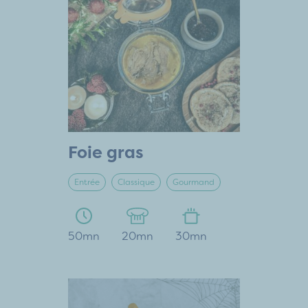
Foie gras
Entrée
Classique
Gourmand
50mn
20mn
30mn