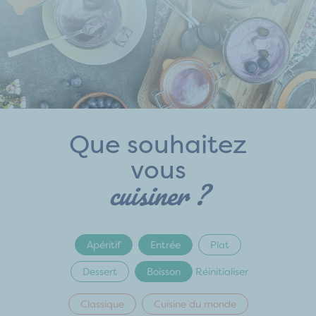
Que souhaitez
vous
cuisiner ?
Apéritif
Entrée
Plat
Dessert
Boisson
Réinitialiser
Classique
Cuisine du monde