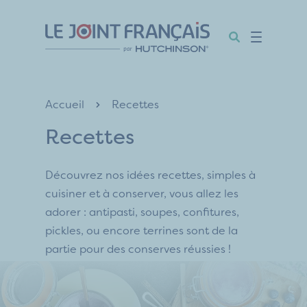
Aller
Aller
Aller
au
au
au
contenu
menu
pied
de
page
Accueil
Recettes
Recettes
Découvrez nos idées recettes, simples à
cuisiner et à conserver, vous allez les
adorer : antipasti, soupes, confitures,
pickles, ou encore terrines sont de la
partie pour des conserves réussies !