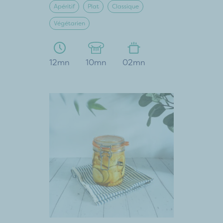
Apéritif
Plat
Classique
Végétarien
12mn
10mn
02mn