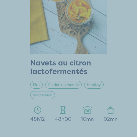
Navets au citron
lactofermentés
Plat
Cuisine du monde
Healthy
Végétarien
48h12
48h00
10mn
02mn