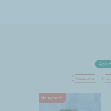
Apérit
Classique
Cu
Nouveauté