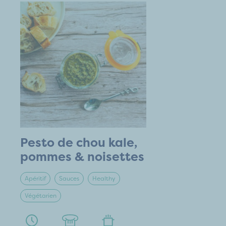
Pesto de chou kale,
pommes & noisettes
Apéritif
Sauces
Healthy
Végétarien