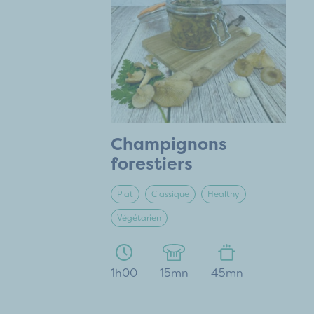
Champignons
forestiers
Plat
Classique
Healthy
Végétarien
1h00
15mn
45mn