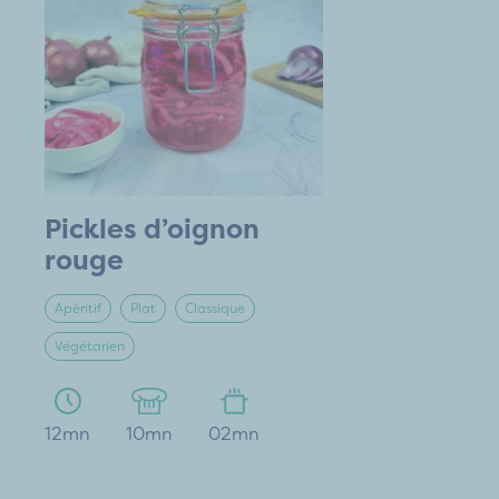
Pickles d’oignon
rouge
Apéritif
Plat
Classique
Végétarien
12mn
10mn
02mn