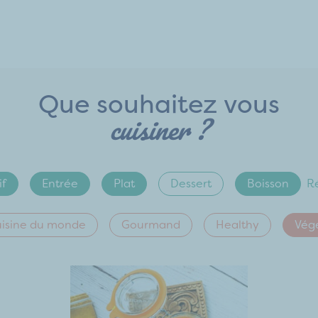
Que souhaitez vous
cuisiner ?
if
Entrée
Plat
Dessert
Boisson
Ré
isine du monde
Gourmand
Healthy
Vég