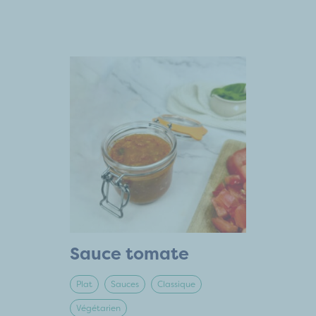
Sauce tomate
Plat
Sauces
Classique
Végétarien