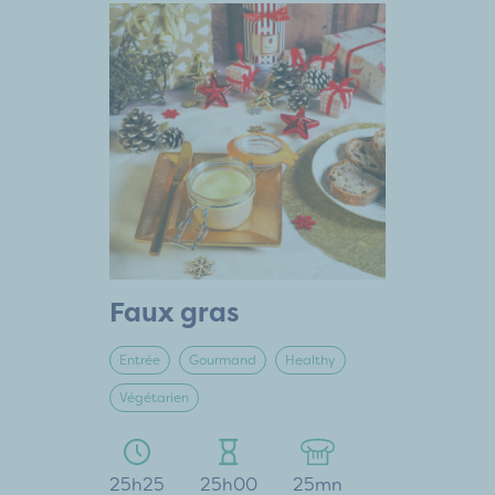
Faux gras
Entrée
Gourmand
Healthy
Végétarien
25h25
25h00
25mn