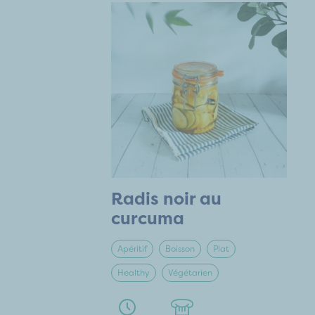
Radis noir au
curcuma
Apéritif
Boisson
Plat
Healthy
Végétarien