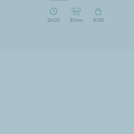
2h00
30mn
1h30
Pour plus
d’inspiration