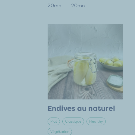
20mn
20mn
Endives au naturel
Plat
Classique
Healthy
Végétarien