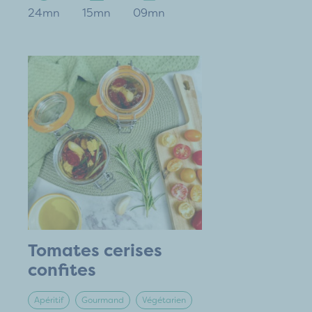
24mn
15mn
09mn
Tomates cerises
confites
Apéritif
Gourmand
Végétarien