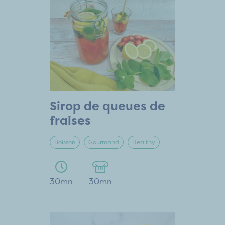
Sirop de queues de
fraises
Boisson
Gourmand
Healthy
30mn
30mn