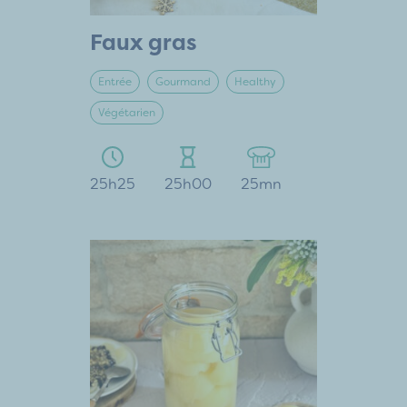
Faux gras
Entrée
Gourmand
Healthy
Végétarien
25h25
25h00
25mn