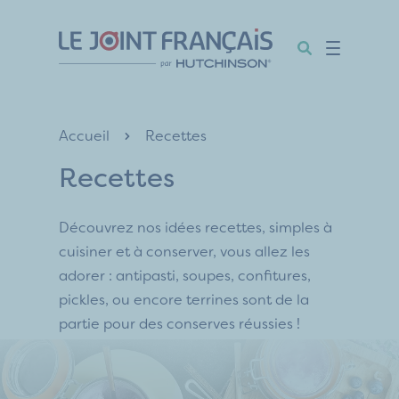
Aller
Aller
Aller
au
au
au
contenu
menu
pied
de
page
Accueil
Recettes
Recettes
Découvrez nos idées recettes, simples à
cuisiner et à conserver, vous allez les
adorer : antipasti, soupes, confitures,
pickles, ou encore terrines sont de la
partie pour des conserves réussies !