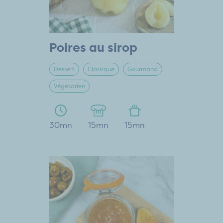
Poires au sirop
Dessert
Classique
Gourmand
Végétarien
30mn
15mn
15mn