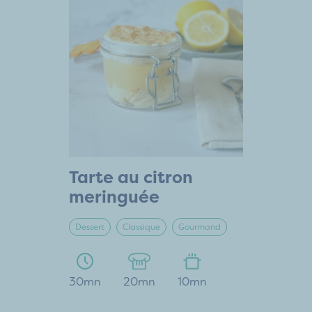
Tarte au citron
meringuée
Dessert
Classique
Gourmand
30mn
20mn
10mn