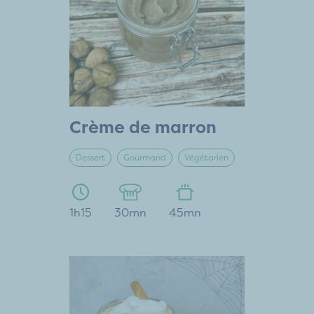
Crème de marron
Dessert
Gourmand
Végétarien
1h15
30mn
45mn