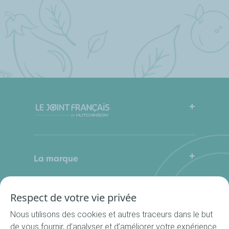
FAQ
Mode d’emploi
La marque
Qui sommes-nous
Contactez-nous
Où nous trouver ?
Respect de votre vie privée
Nos produits
La Cuisine du Bocal
Nous utilisons des cookies et autres traceurs dans le but
Nos rondelles
de vous fournir, d’analyser et d’améliorer votre expérience