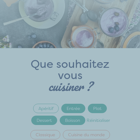
Que souhaitez
vous
cuisiner ?
Apéritif
Entrée
Plat
Dessert
Boisson
Réinitialiser
Classique
Cuisine du monde