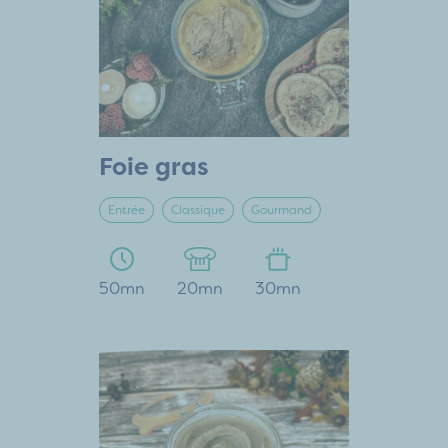
Foie gras
Entrée
Classique
Gourmand
50mn
20mn
30mn