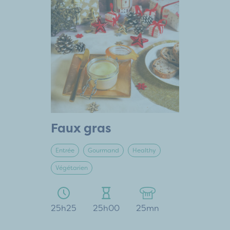
Faux gras
Entrée
Gourmand
Healthy
Végétarien
25h25
25h00
25mn