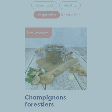
Gourmand
Healthy
Végétarien
Réinitialiser
Nouveauté
Champignons
forestiers