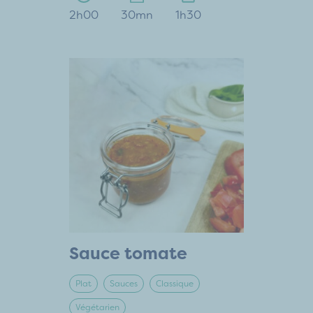
2h00
30mn
1h30
Sauce tomate
Plat
Sauces
Classique
Végétarien