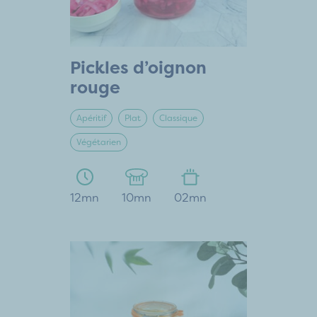
Pickles d’oignon
rouge
Apéritif
Plat
Classique
Végétarien
12mn
10mn
02mn