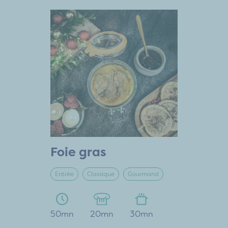
Foie gras
Entrée
Classique
Gourmand
50mn
20mn
30mn