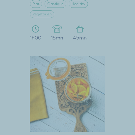
Plat
Classique
Healthy
Végétarien
1h00
15mn
45mn