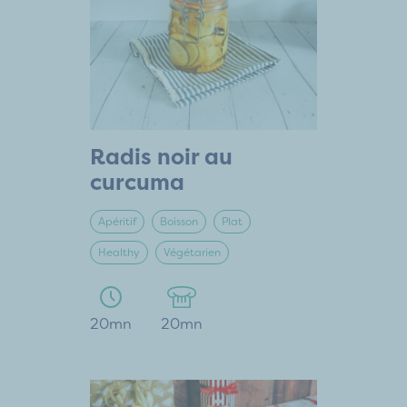
Radis noir au
curcuma
Apéritif
Boisson
Plat
Healthy
Végétarien
20mn
20mn