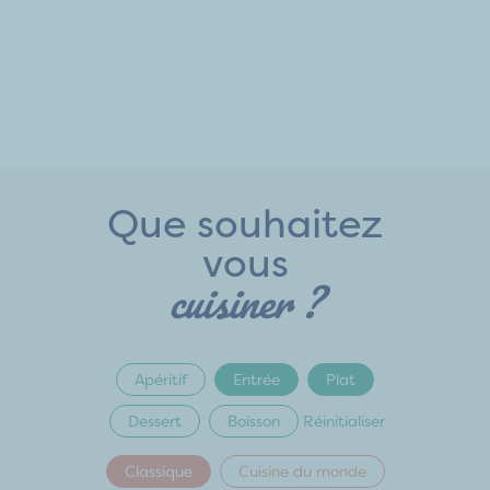
Que souhaitez
vous
cuisiner ?
Apéritif
Entrée
Plat
Dessert
Boisson
Réinitialiser
Classique
Cuisine du monde