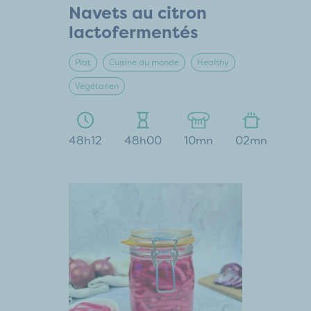
Navets au citron
lactofermentés
Plat
Cuisine du monde
Healthy
Végétarien
48h12
48h00
10mn
02mn