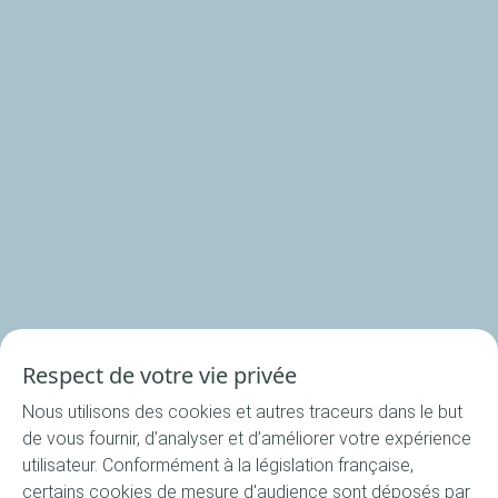
Nos produits
Nos rondelles
Nos accessoires
Recettes
Respect de votre vie privée
Toutes les recettes
Nous utilisons des cookies et autres traceurs dans le but
Apéritif
de vous fournir, d’analyser et d’améliorer votre expérience
Entrée
utilisateur. Conformément à la législation française,
certains cookies de mesure d'audience sont déposés par