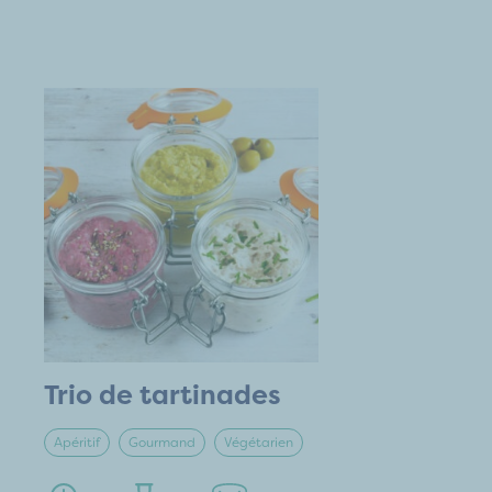
Trio de tartinades
Apéritif
Gourmand
Végétarien