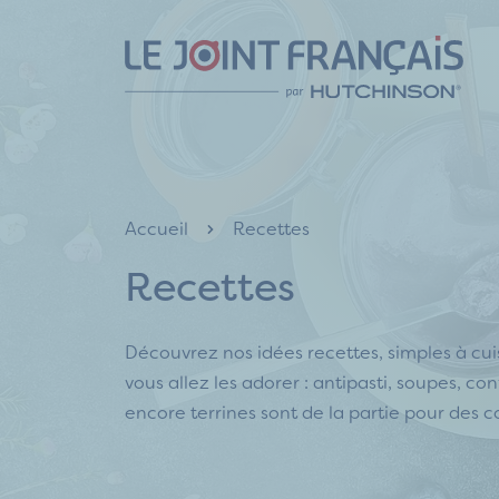
Aller
Aller
Aller
au
au
au
contenu
menu
pied
de
page
Accueil
Recettes
Recettes
Découvrez nos idées recettes, simples à cuis
vous allez les adorer : antipasti, soupes, con
encore terrines sont de la partie pour des c