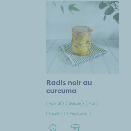
Radis noir au
curcuma
Apéritif
Boisson
Plat
Healthy
Végétarien