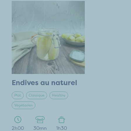
Endives au naturel
Plat
Classique
Healthy
Végétarien
2h00
30mn
1h30