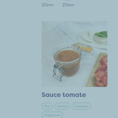
20mn
20mn
Sauce tomate
Plat
Sauces
Classique
Végétarien