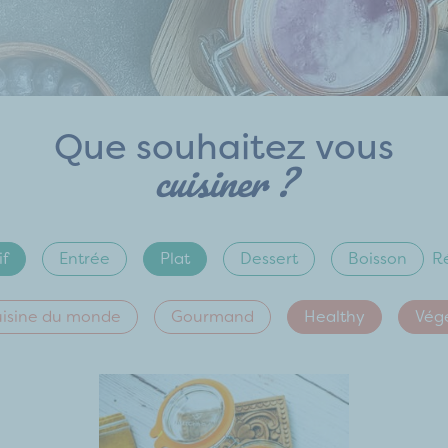
Que souhaitez vous
cuisiner ?
if
Entrée
Plat
Dessert
Boisson
Ré
isine du monde
Gourmand
Healthy
Vég