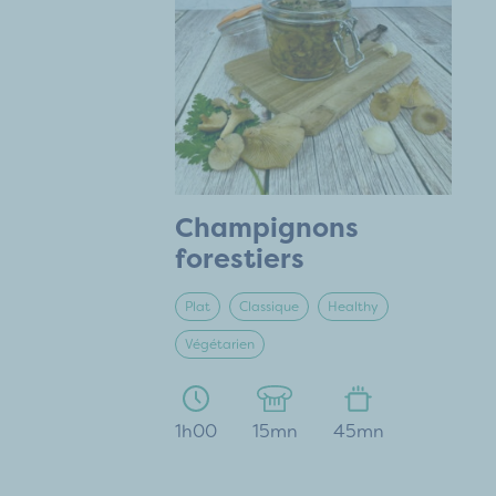
Champignons
forestiers
Plat
Classique
Healthy
Végétarien
1h00
15mn
45mn