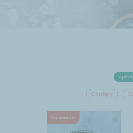
Apérit
Classique
Cu
Nouveauté