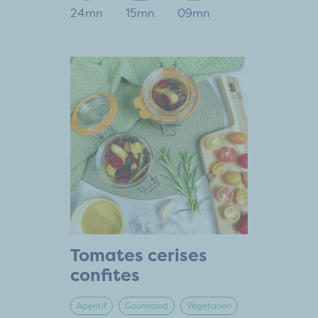
24mn
15mn
09mn
Tomates cerises
confites
Apéritif
Gourmand
Végétarien