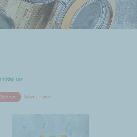
initialiser
étarien
Réinitialiser