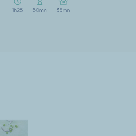
1h25
50mn
35mn