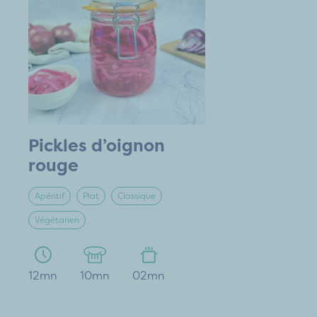
Pickles d’oignon
rouge
Apéritif
Plat
Classique
Végétarien
12mn
10mn
02mn