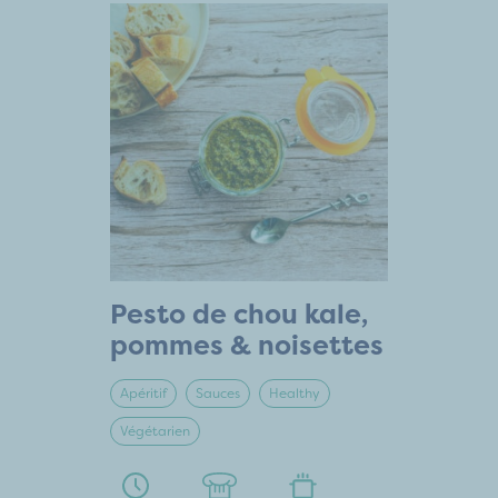
Pesto de chou kale,
pommes & noisettes
Apéritif
Sauces
Healthy
Végétarien