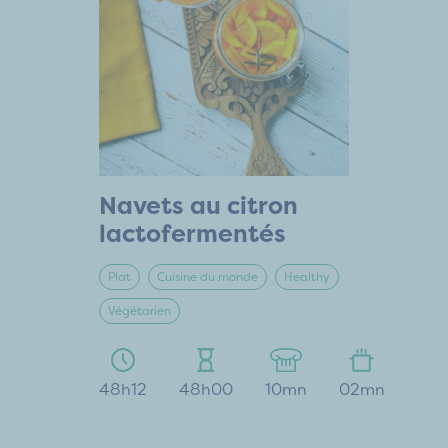
Navets au citron
lactofermentés
Plat
Cuisine du monde
Healthy
Végétarien
48h12
48h00
10mn
02mn