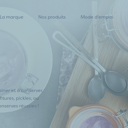
La marque
Nos produits
Mode d’emploi
iner et à conserver,
fitures, pickles, ou
onserves réussies !