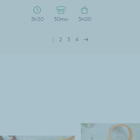
3h30
30mn
3h00
1
2
3
4