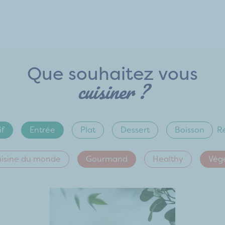
Que souhaitez vous
cuisiner ?
if
Entrée
Plat
Dessert
Boisson
Ré
isine du monde
Gourmand
Healthy
Vég