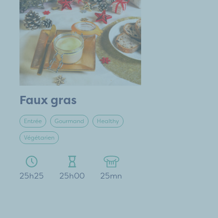
Faux gras
Entrée
Gourmand
Healthy
Végétarien
25h25
25h00
25mn