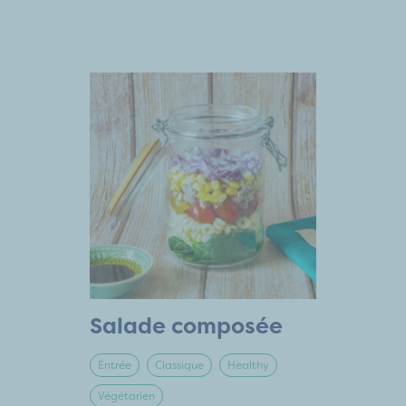
Salade composée
Entrée
Classique
Healthy
Végétarien