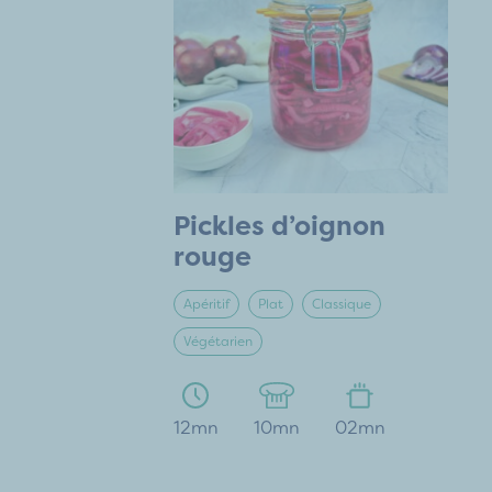
Pickles d’oignon
rouge
Apéritif
Plat
Classique
Végétarien
12mn
10mn
02mn