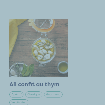
Ail confit au thym
Apéritif
Classique
Gourmand
Végétarien