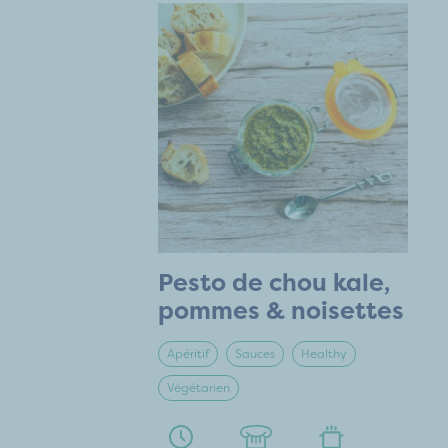
Pesto de chou kale,
pommes & noisettes
Apéritif
Sauces
Healthy
Végétarien