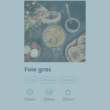
Foie gras
Entrée
Classique
Gourmand
50mn
20mn
30mn