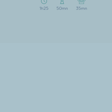
1h25
50mn
35mn
Pour plus
d’inspiration