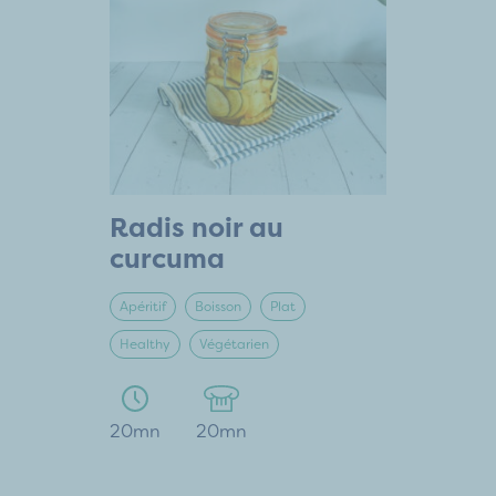
Radis noir au
curcuma
Apéritif
Boisson
Plat
Healthy
Végétarien
20mn
20mn