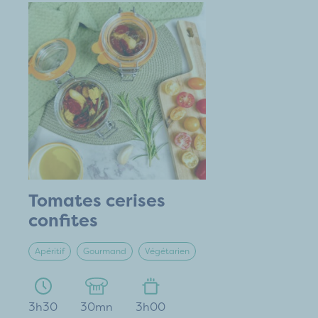
Tomates cerises
confites
Apéritif
Gourmand
Végétarien
3h30
30mn
3h00