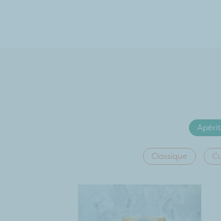
Apérit
Classique
Cu