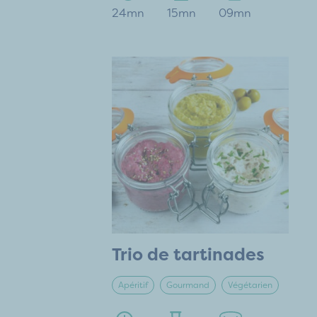
24mn
15mn
09mn
Trio de tartinades
Apéritif
Gourmand
Végétarien