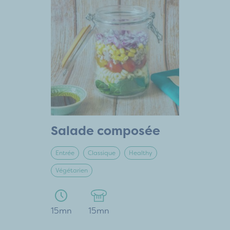
Salade composée
Entrée
Classique
Healthy
Végétarien
15mn
15mn