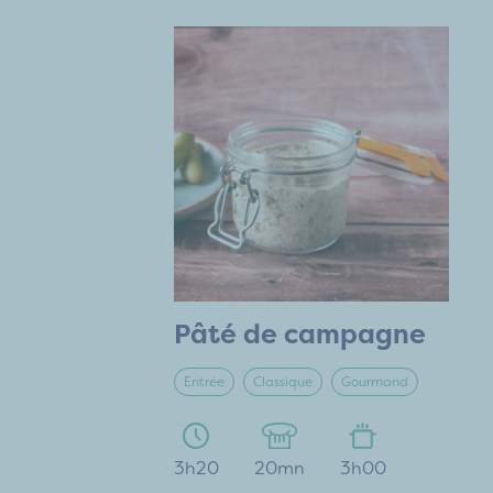
Pâté de campagne
Entrée
Classique
Gourmand
3h20
20mn
3h00