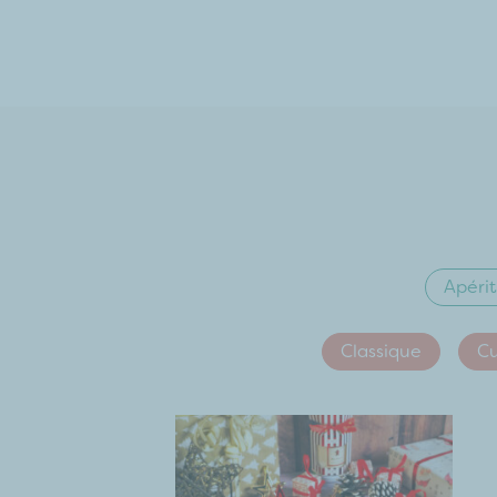
Apérit
Classique
Cu