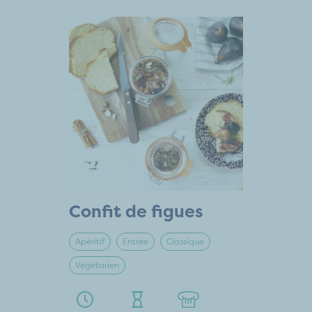
Confit de figues
Apéritif
Entrée
Classique
Végétarien