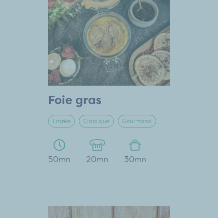
Foie gras
Entrée
Classique
Gourmand
50mn
20mn
30mn