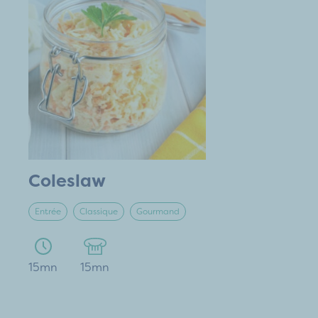
Coleslaw
Entrée
Classique
Gourmand
15mn
15mn