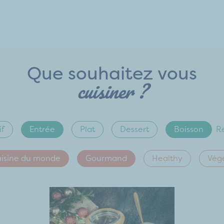
Que souhaitez vous
cuisiner ?
if
Entrée
Plat
Dessert
Boisson
Ré
isine du monde
Gourmand
Healthy
Vég