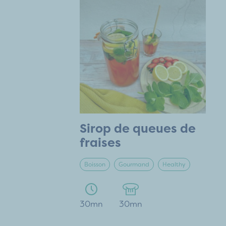
Sirop de queues de
fraises
Boisson
Gourmand
Healthy
30mn
30mn