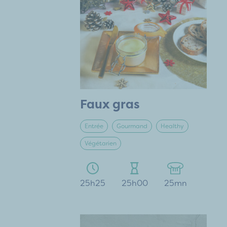
Faux gras
Entrée
Gourmand
Healthy
Végétarien
25h25
25h00
25mn