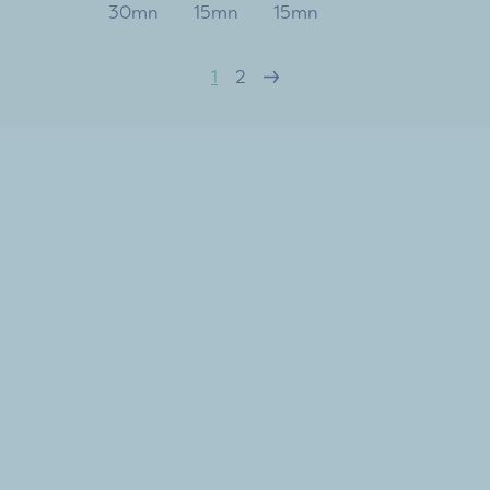
30mn
15mn
15mn
1
2