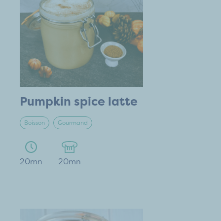
Pumpkin spice latte
Boisson
Gourmand
20mn
20mn