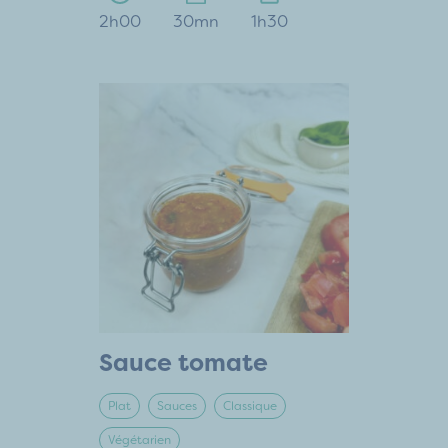
2h00
30mn
1h30
Sauce tomate
Plat
Sauces
Classique
Végétarien