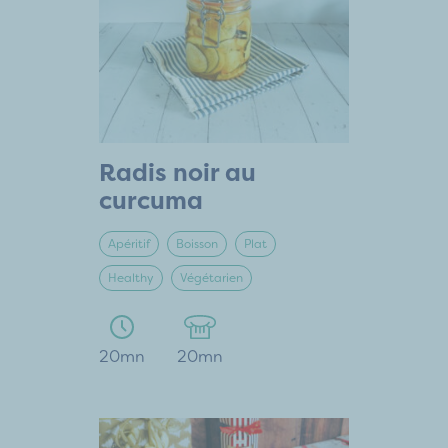
Radis noir au
curcuma
Apéritif
Boisson
Plat
Healthy
Végétarien
20mn
20mn