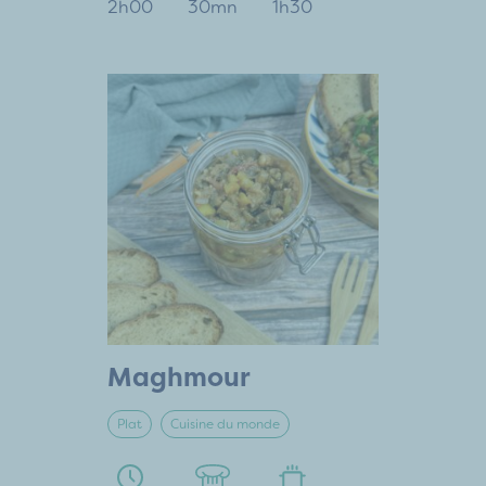
2h00
30mn
1h30
Maghmour
Plat
Cuisine du monde