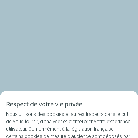
Nos produits
Nos rondelles
Nos accessoires
Recettes
Respect de votre vie privée
Toutes les recettes
Nous utilisons des cookies et autres traceurs dans le but
Apéritif
de vous fournir, d’analyser et d’améliorer votre expérience
Entrée
utilisateur. Conformément à la législation française,
certains cookies de mesure d'audience sont déposés par