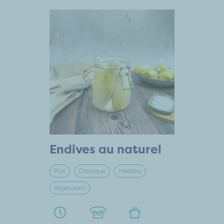
Endives au naturel
Plat
Classique
Healthy
Végétarien