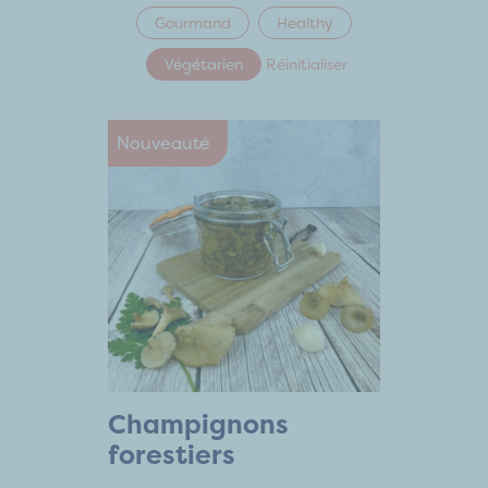
Gourmand
Healthy
Végétarien
Réinitialiser
Nouveauté
Champignons
forestiers