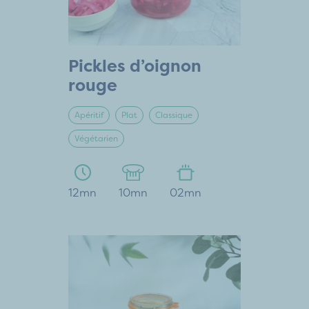
Pickles d’oignon
rouge
Apéritif
Plat
Classique
Végétarien
12mn
10mn
02mn