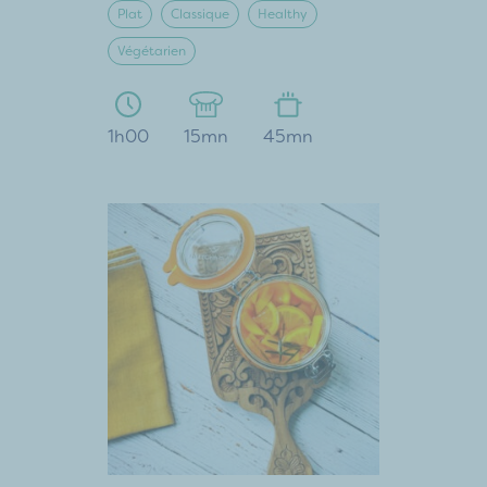
Plat
Classique
Healthy
Végétarien
1h00
15mn
45mn