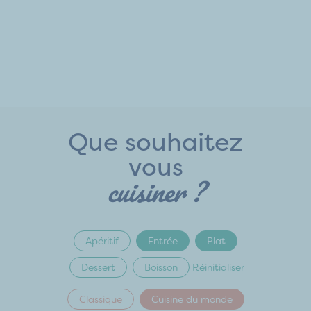
Que souhaitez
vous
cuisiner ?
Apéritif
Entrée
Plat
Dessert
Boisson
Réinitialiser
Classique
Cuisine du monde