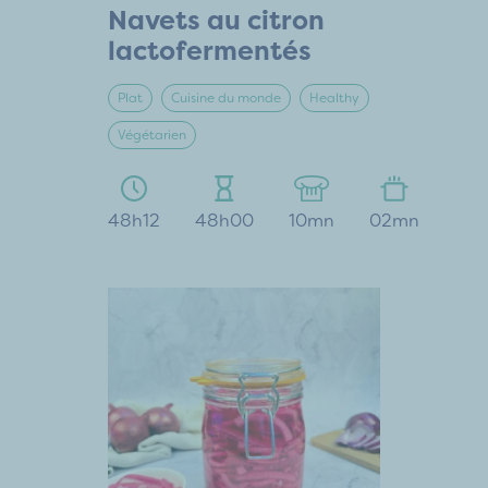
Navets au citron
lactofermentés
Plat
Cuisine du monde
Healthy
Végétarien
48h12
48h00
10mn
02mn