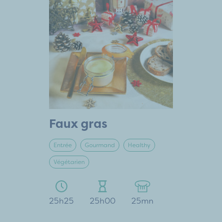
Faux gras
Entrée
Gourmand
Healthy
Végétarien
25h25
25h00
25mn