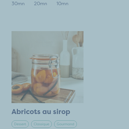
30mn
20mn
10mn
Abricots au sirop
Dessert
Classique
Gourmand