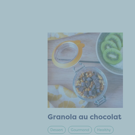
Granola au chocolat
Dessert
Gourmand
Healthy