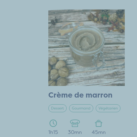
Crème de marron
Dessert
Gourmand
Végétarien
1h15
30mn
45mn