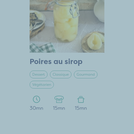
Poires au sirop
Dessert
Classique
Gourmand
Végétarien
30mn
15mn
15mn