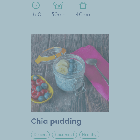
1h10
30mn
40mn
Chia pudding
Dessert
Gourmand
Healthy