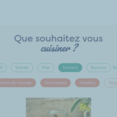
Que souhaitez vous
cuisiner ?
if
Entrée
Plat
Dessert
Boisson
Ré
isine du monde
Gourmand
Healthy
Vég