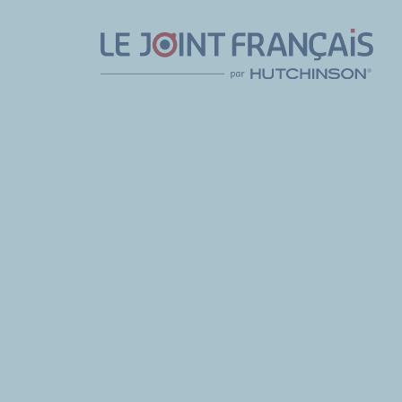
Aller
Aller
Aller
au
au
au
contenu
menu
pied
de
page
Accueil
Recettes