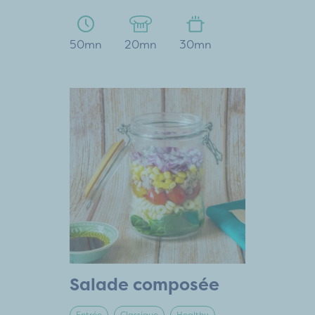
50mn
20mn
30mn
Salade composée