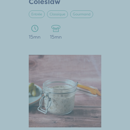
Coleslaw
Entrée
Classique
Gourmand
15mn
15mn