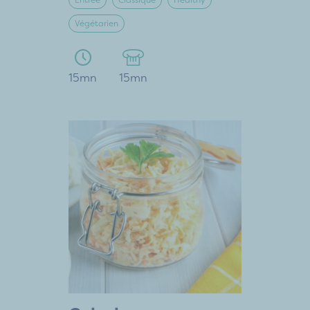
Entrée
Classique
Healthy
Végétarien
15mn
15mn