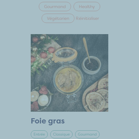
Gourmand
Healthy
Végétarien
Réinitialiser
Foie gras
Entrée
Classique
Gourmand