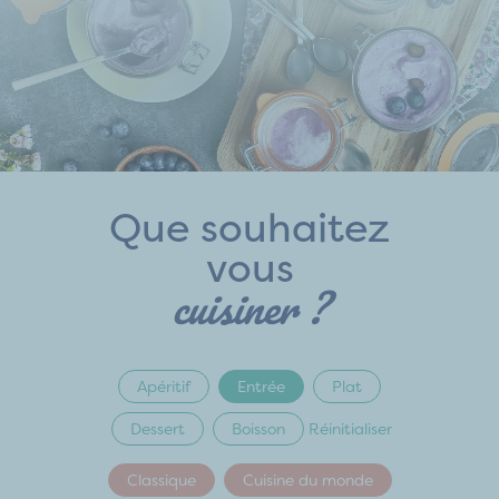
Que souhaitez
vous
cuisiner ?
Apéritif
Entrée
Plat
Dessert
Boisson
Réinitialiser
Classique
Cuisine du monde