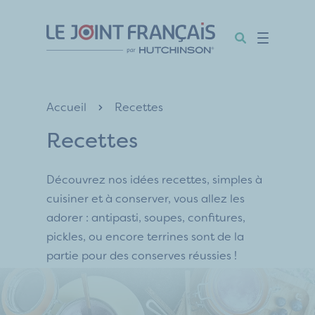
Aller
Aller
Aller
au
au
au
contenu
menu
pied
de
page
Accueil
Recettes
Recettes
Découvrez nos idées recettes, simples à
cuisiner et à conserver, vous allez les
adorer : antipasti, soupes, confitures,
pickles, ou encore terrines sont de la
partie pour des conserves réussies !