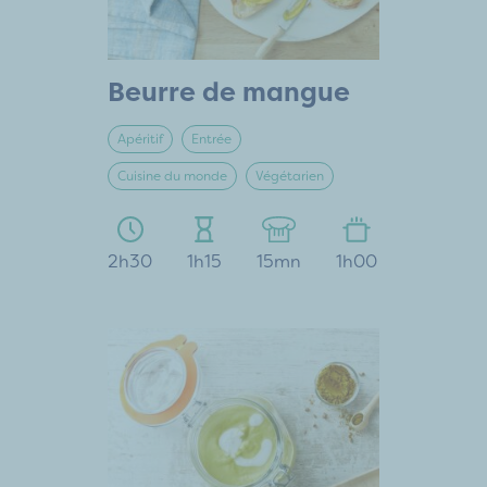
Beurre de mangue
Apéritif
Entrée
Cuisine du monde
Végétarien
2h30
1h15
15mn
1h00