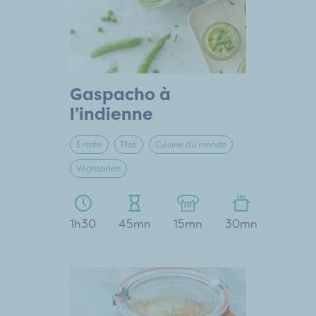
Gaspacho à
l’indienne
Entrée
Plat
Cuisine du monde
Végétarien
1h30
45mn
15mn
30mn