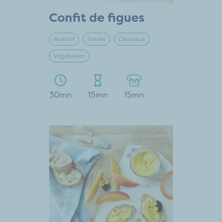
Confit de figues
Apéritif
Entrée
Classique
Végétarien
30mn
15mn
15mn