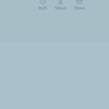
1h25
50mn
35mn
Pour plus
d’inspiration