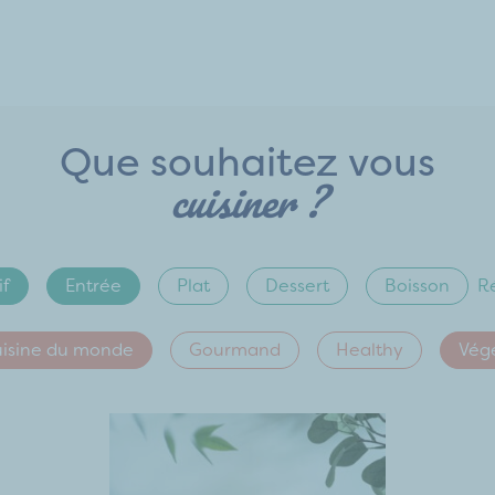
Que souhaitez vous
cuisiner ?
if
Entrée
Plat
Dessert
Boisson
Ré
isine du monde
Gourmand
Healthy
Vég