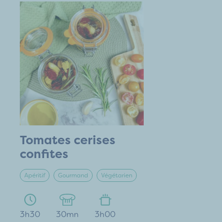
Tomates cerises
confites
Apéritif
Gourmand
Végétarien
3h30
30mn
3h00