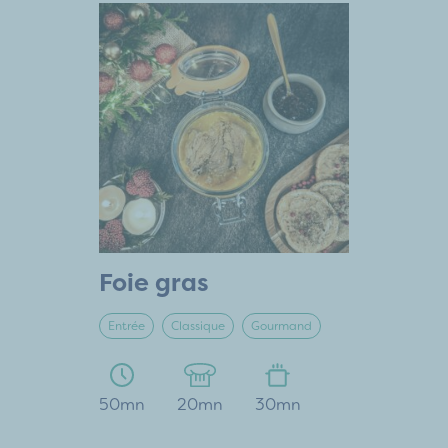
Foie gras
Entrée
Classique
Gourmand
50mn
20mn
30mn