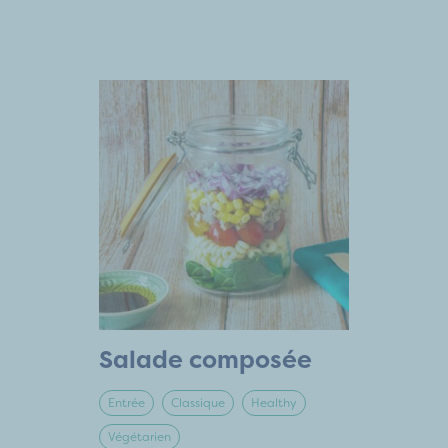
Salade composée
Entrée
Classique
Healthy
Végétarien