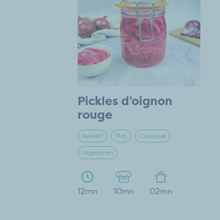
Pickles d’oignon
rouge
Apéritif
Plat
Classique
Végétarien
12mn
10mn
02mn