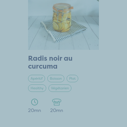
Radis noir au
curcuma
Apéritif
Boisson
Plat
Healthy
Végétarien
20mn
20mn