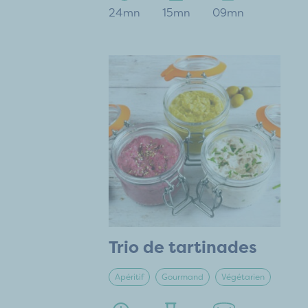
24mn
15mn
09mn
Trio de tartinades
Apéritif
Gourmand
Végétarien