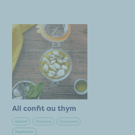
Ail confit au thym
Apéritif
Classique
Gourmand
Végétarien