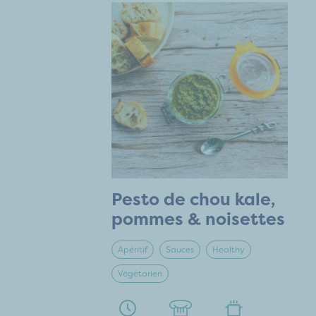
Pesto de chou kale,
pommes & noisettes
Apéritif
Sauces
Healthy
Végétarien