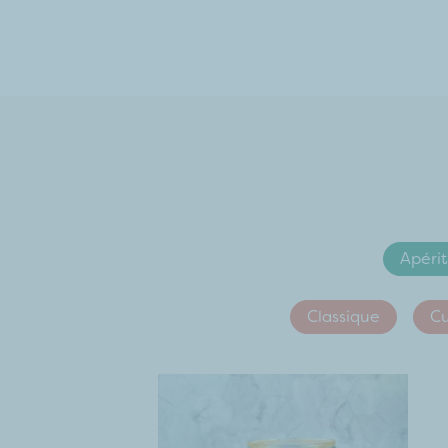
Apérit
Classique
Cu