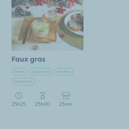
Faux gras
Entrée
Gourmand
Healthy
Végétarien
25h25
25h00
25mn