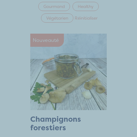
Gourmand
Healthy
Végétarien
Réinitialiser
Nouveauté
Champignons
forestiers