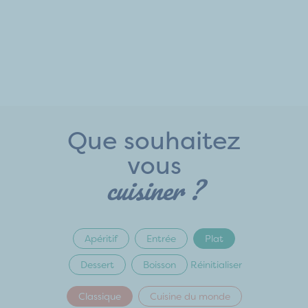
Que souhaitez
vous
cuisiner ?
Apéritif
Entrée
Plat
Dessert
Boisson
Réinitialiser
Classique
Cuisine du monde