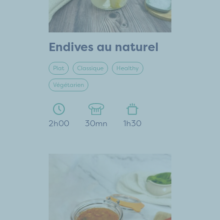
Endives au naturel
Plat
Classique
Healthy
Végétarien
2h00
30mn
1h30