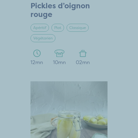
Pickles d’oignon
rouge
Apéritif
Plat
Classique
Végétarien
12mn
10mn
02mn