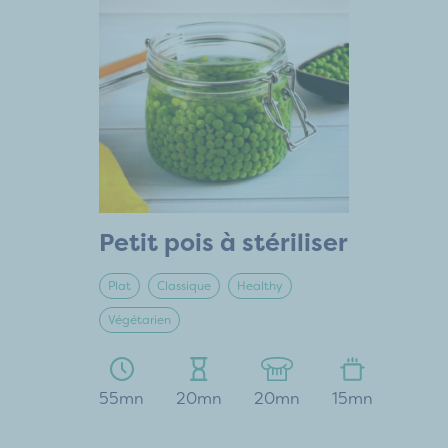
Petit pois à stériliser
Plat
Classique
Healthy
Végétarien
55mn
20mn
20mn
15mn