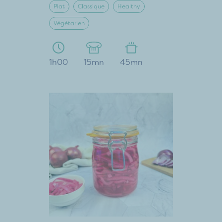
Plat
Classique
Healthy
Végétarien
1h00
15mn
45mn