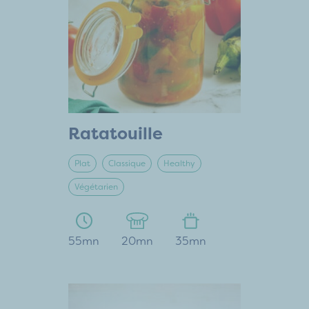
Ratatouille
Plat
Classique
Healthy
Végétarien
55mn
20mn
35mn