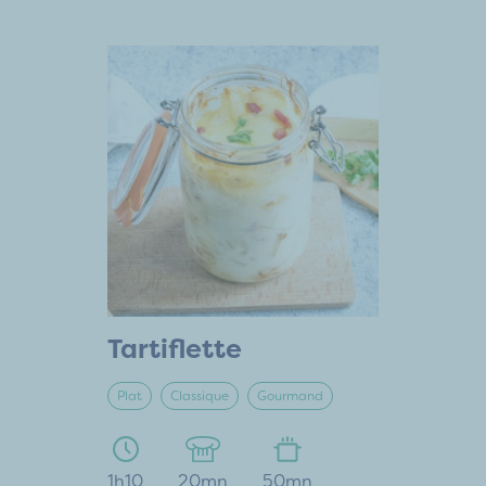
Tartiflette
Plat
Classique
Gourmand
1h10
20mn
50mn