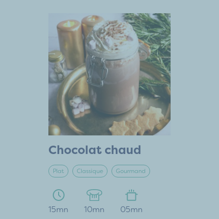
Chocolat chaud
Plat
Classique
Gourmand
15mn
10mn
05mn