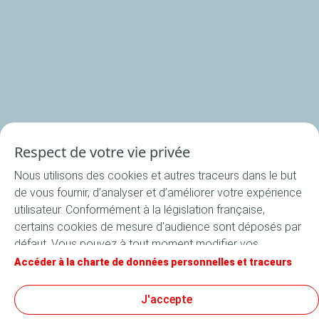
Nos rondelles
Nos accessoires
Recettes
Respect de votre vie privée
Toutes les recettes
Nous utilisons des cookies et autres traceurs dans le but
Apéritif
de vous fournir, d’analyser et d’améliorer votre expérience
Entrée
utilisateur. Conformément à la législation française,
certains cookies de mesure d'audience sont déposés par
Plat
défaut. Vous pouvez à tout moment modifier vos
Dessert
paramètres de cookies en cliquant sur le bouton « Gérer
Accéder à la charte de données personnelles et traceurs
mes cookies ». En cliquant sur le bouton « J’accepte »,
vous acceptez le dépôt de l’ensemble des cookies. Dans
J'accepte
le cas où vous cliquez sur « Je refuse », seuls les cookies