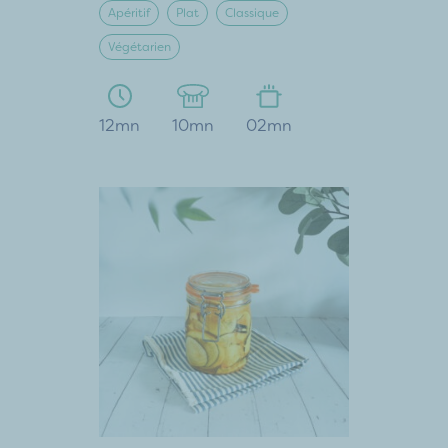
Apéritif
Plat
Classique
Végétarien
12mn
10mn
02mn