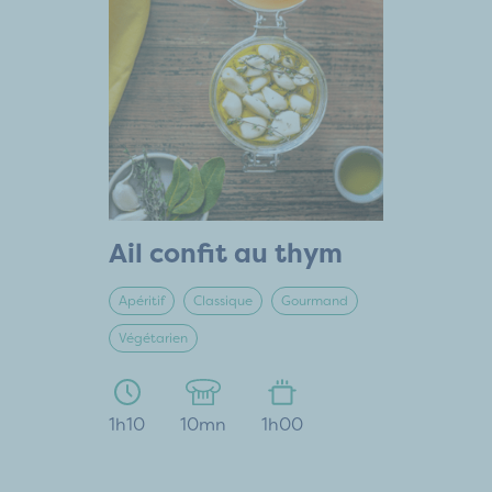
Ail confit au thym
Apéritif
Classique
Gourmand
Végétarien
1h10
10mn
1h00