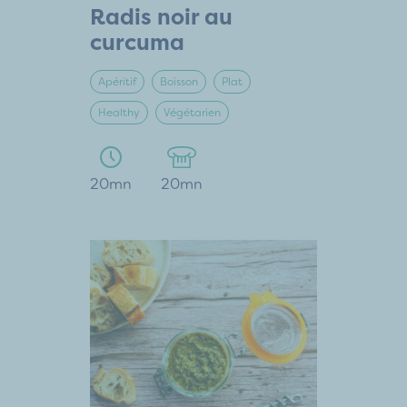
Radis noir au
curcuma
Apéritif
Boisson
Plat
Healthy
Végétarien
20mn
20mn