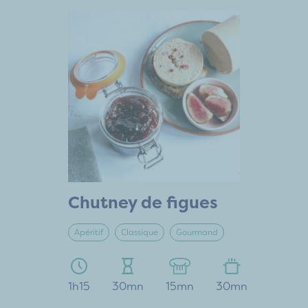
Chutney de figues
Apéritif
Classique
Gourmand
1h15
30mn
15mn
30mn