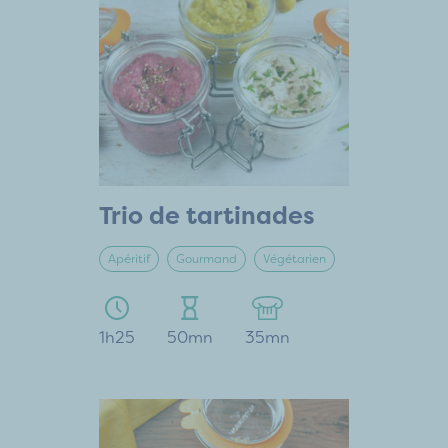
Trio de tartinades
Apéritif
Gourmand
Végétarien
1h25
50mn
35mn