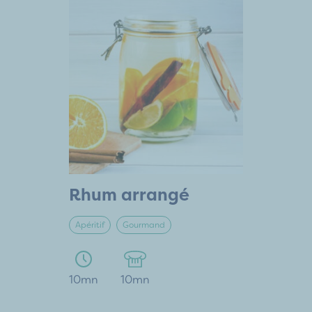
Rhum arrangé
Apéritif
Gourmand
10mn
10mn