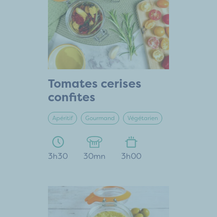
Tomates cerises
confites
Apéritif
Gourmand
Végétarien
3h30
30mn
3h00