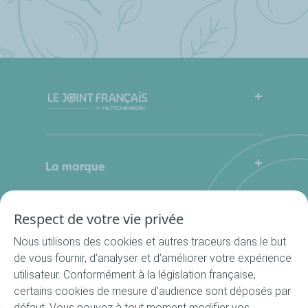
FAQ
Mode d’emploi
La marque
Qui sommes-nous
Contactez-nous
Où nous trouver ?
Respect de votre vie privée
Nos produits
La Cuisine du Bocal
Nous utilisons des cookies et autres traceurs dans le but
Nos rondelles
de vous fournir, d’analyser et d’améliorer votre expérience
utilisateur. Conformément à la législation française,
Nos accessoires
certains cookies de mesure d'audience sont déposés par
Recettes
défaut. Vous pouvez à tout moment modifier vos