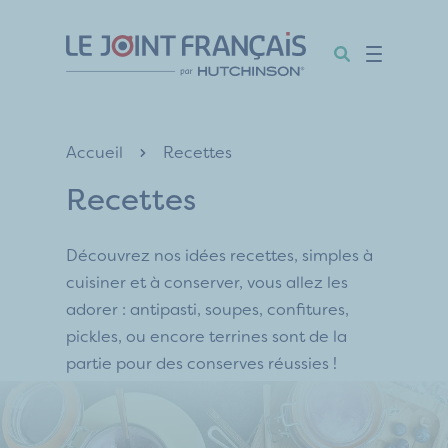
Aller
Aller
Aller
au
au
au
contenu
menu
pied
de
page
Accueil
Recettes
Recettes
Découvrez nos idées recettes, simples à
cuisiner et à conserver, vous allez les
adorer : antipasti, soupes, confitures,
pickles, ou encore terrines sont de la
partie pour des conserves réussies !