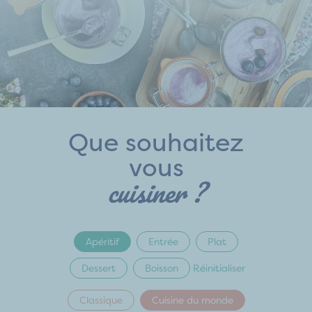
Que souhaitez
vous
cuisiner ?
Apéritif
Entrée
Plat
Dessert
Boisson
Réinitialiser
Classique
Cuisine du monde