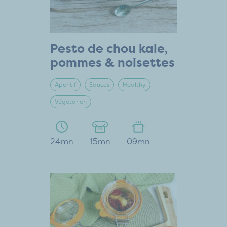
Pesto de chou kale,
pommes & noisettes
Apéritif
Sauces
Healthy
Végétarien
24mn
15mn
09mn