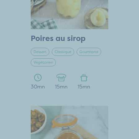
Poires au sirop
Dessert
Classique
Gourmand
Végétarien
30mn
15mn
15mn