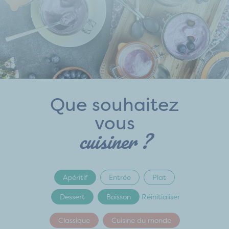
Que souhaitez
vous
cuisiner ?
Apéritif
Entrée
Plat
Dessert
Boisson
Réinitialiser
Classique
Cuisine du monde