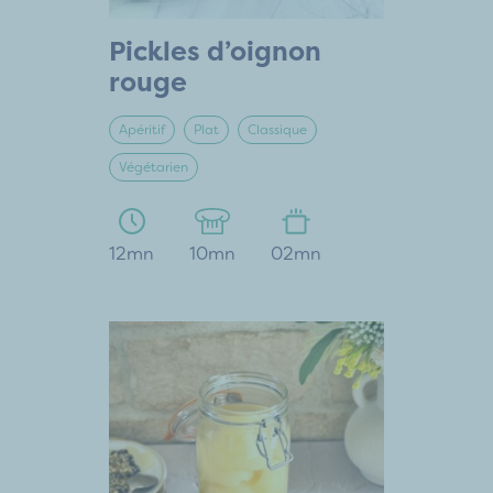
Pickles d’oignon
rouge
Apéritif
Plat
Classique
Végétarien
12mn
10mn
02mn