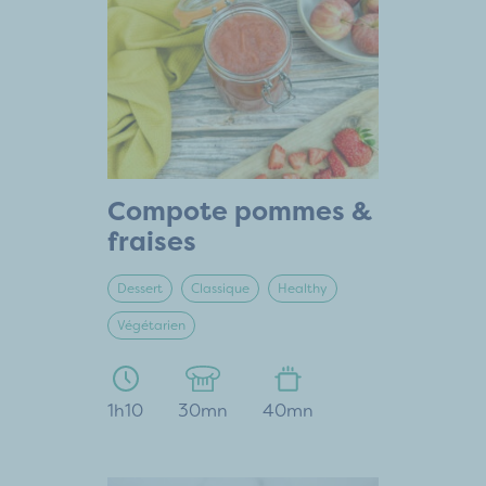
Compote pommes &
fraises
Dessert
Classique
Healthy
Végétarien
1h10
30mn
40mn