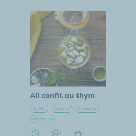
Ail confit au thym
Apéritif
Classique
Gourmand
Végétarien