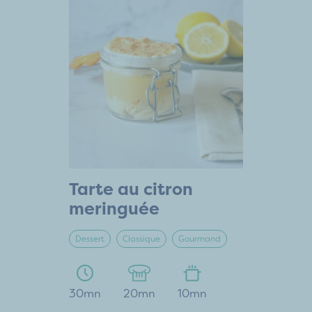
Tarte au citron
meringuée
Dessert
Classique
Gourmand
30mn
20mn
10mn