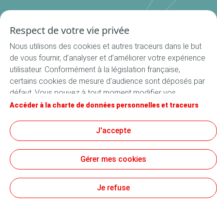
Qui sommes-nous
Contactez-nous
Où nous trouver ?
Respect de votre vie privée
Nos produits
La Cuisine du Bocal
Nous utilisons des cookies et autres traceurs dans le but
Nos rondelles
de vous fournir, d’analyser et d’améliorer votre expérience
utilisateur. Conformément à la législation française,
Nos accessoires
certains cookies de mesure d'audience sont déposés par
Recettes
défaut. Vous pouvez à tout moment modifier vos
Toutes les recettes
paramètres de cookies en cliquant sur le bouton « Gérer
Accéder à la charte de données personnelles et traceurs
Apéritif
mes cookies ». En cliquant sur le bouton « J’accepte »,
vous acceptez le dépôt de l’ensemble des cookies. Dans
Suivez-nous
J'accepte
Entrée
le cas où vous cliquez sur « Je refuse », seuls les cookies
Plat
techniques nécessaires au bon fonctionnement du site
Gérer mes cookies
seront utilisés. Pour plus d’informations, vous pouvez
Dessert
consulter la page « Charte de données personnelles et
Conditions générales d’utilisation
traceurs ».
Je refuse
Données personnelles
Mentions légales