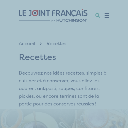
Aller
Aller
Aller
au
au
au
contenu
menu
pied
de
page
Accueil
Recettes
Recettes
Découvrez nos idées recettes, simples à
cuisiner et à conserver, vous allez les
adorer : antipasti, soupes, confitures,
pickles, ou encore terrines sont de la
partie pour des conserves réussies !