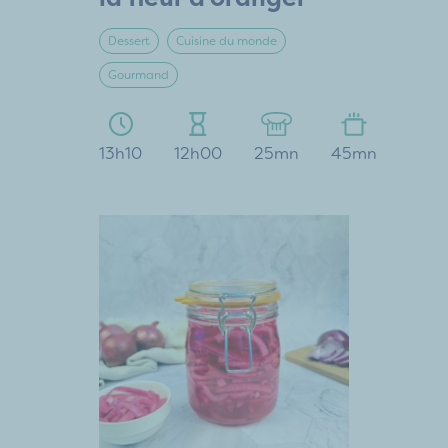
Dessert
Cuisine du monde
Gourmand
13h10
12h00
25mn
45mn