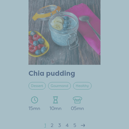
Chia pudding
Dessert
Gourmand
Healthy
15mn
10mn
05mn
1
2
3
4
5