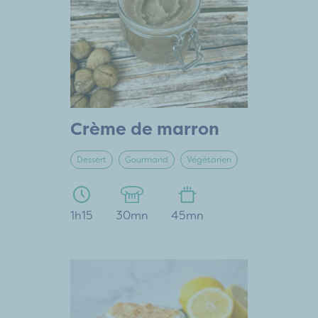
Crème de marron
Dessert
Gourmand
Végétarien
1h15
30mn
45mn