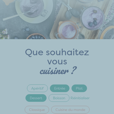
Que souhaitez
vous
cuisiner ?
Apéritif
Entrée
Plat
Dessert
Boisson
Réinitialiser
Classique
Cuisine du monde