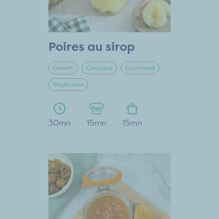
Poires au sirop
Dessert
Classique
Gourmand
Végétarien
30mn
15mn
15mn