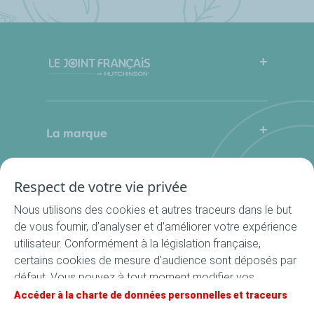
FAQ
Mode d’emploi
La marque
Qui sommes-nous
Contactez-nous
Où nous trouver ?
Respect de votre vie privée
Nos produits
La Cuisine du Bocal
Nous utilisons des cookies et autres traceurs dans le but
Nos rondelles
de vous fournir, d’analyser et d’améliorer votre expérience
utilisateur. Conformément à la législation française,
Nos accessoires
certains cookies de mesure d'audience sont déposés par
Recettes
défaut. Vous pouvez à tout moment modifier vos
Toutes les recettes
paramètres de cookies en cliquant sur le bouton « Gérer
Accéder à la charte de données personnelles et traceurs
Apéritif
mes cookies ». En cliquant sur le bouton « J’accepte »,