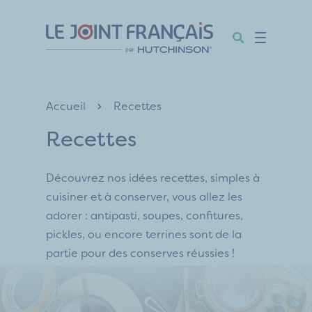
Aller
Aller
Aller
au
au
au
contenu
menu
pied
de
page
Accueil
Recettes
Recettes
Découvrez nos idées recettes, simples à
cuisiner et à conserver, vous allez les
adorer : antipasti, soupes, confitures,
pickles, ou encore terrines sont de la
partie pour des conserves réussies !