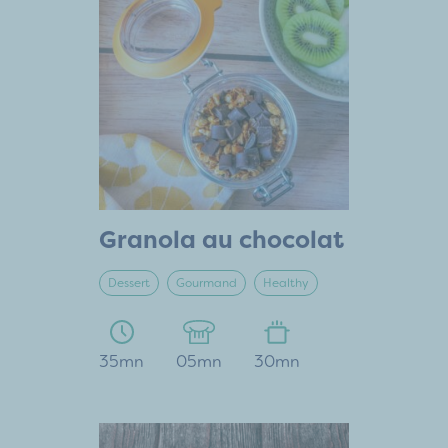
Granola au chocolat
Dessert
Gourmand
Healthy
35mn
05mn
30mn