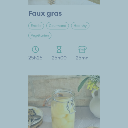
Faux gras
Entrée
Gourmand
Healthy
Végétarien
25h25
25h00
25mn