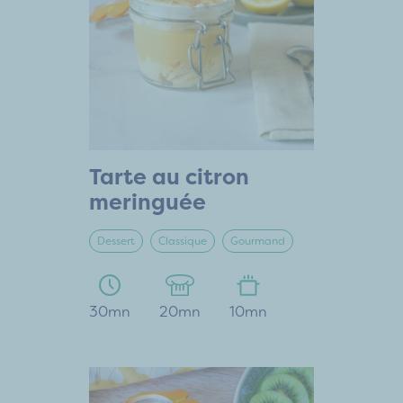
Tarte au citron
meringuée
Dessert
Classique
Gourmand
30mn
20mn
10mn