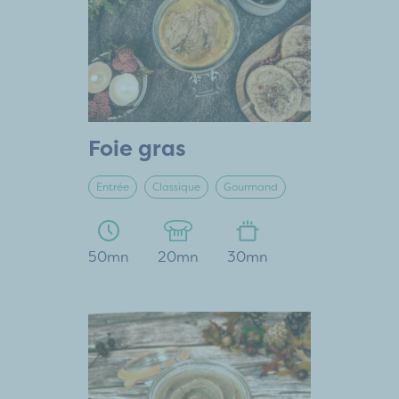
Foie gras
Entrée
Classique
Gourmand
50mn
20mn
30mn