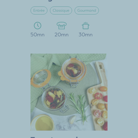
Entrée
Classique
Gourmand
50mn
20mn
30mn