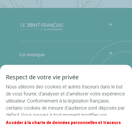
FAQ
Mode d’emploi
La marque
Qui sommes-nous
Contactez-nous
Où nous trouver ?
Respect de votre vie privée
Nos produits
La Cuisine du Bocal
Nous utilisons des cookies et autres traceurs dans le but
Nos rondelles
de vous fournir, d’analyser et d’améliorer votre expérience
utilisateur. Conformément à la législation française,
Nos accessoires
certains cookies de mesure d'audience sont déposés par
Recettes
défaut. Vous pouvez à tout moment modifier vos
Toutes les recettes
paramètres de cookies en cliquant sur le bouton « Gérer
Accéder à la charte de données personnelles et traceurs
Apéritif
mes cookies ». En cliquant sur le bouton « J’accepte »,