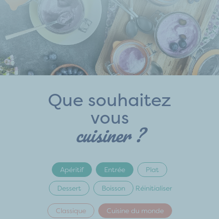
Que souhaitez
vous
cuisiner ?
Apéritif
Entrée
Plat
Dessert
Boisson
Réinitialiser
Classique
Cuisine du monde