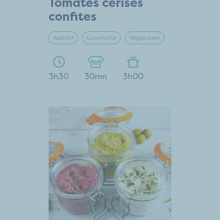
Tomates cerises
confites
Apéritif
Gourmand
Végétarien
3h30
30mn
3h00