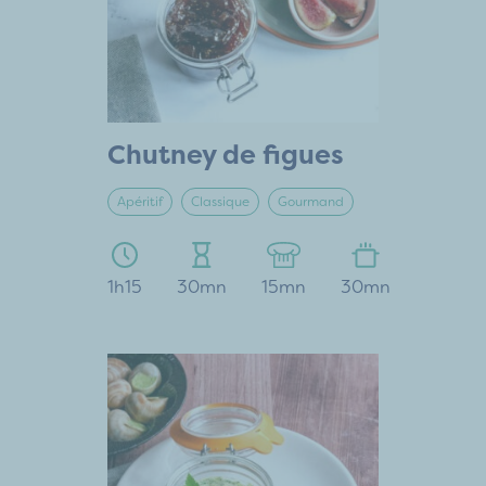
Chutney de figues
Apéritif
Classique
Gourmand
1h15
30mn
15mn
30mn