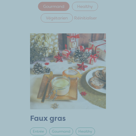
Gourmand
Healthy
Végétarien
Réinitialiser
Faux gras
Entrée
Gourmand
Healthy