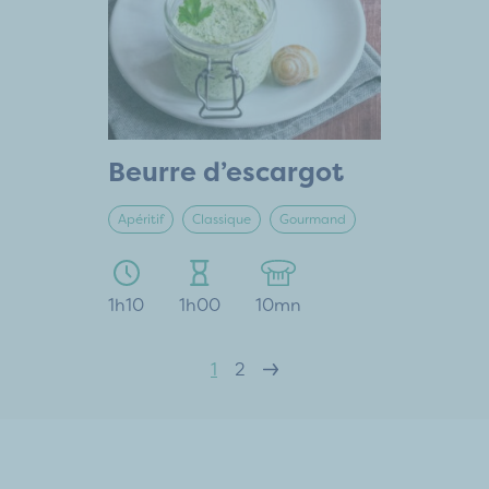
Beurre d’escargot
Apéritif
Classique
Gourmand
1h10
1h00
10mn
1
2