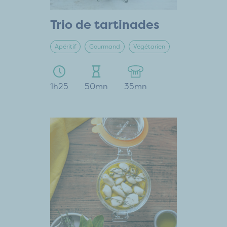
Trio de tartinades
Apéritif
Gourmand
Végétarien
1h25
50mn
35mn