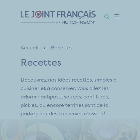
Aller
Aller
Aller
au
au
au
contenu
menu
pied
de
page
Accueil
Recettes
Recettes
Découvrez nos idées recettes, simples à
cuisiner et à conserver, vous allez les
adorer : antipasti, soupes, confitures,
pickles, ou encore terrines sont de la
partie pour des conserves réussies !