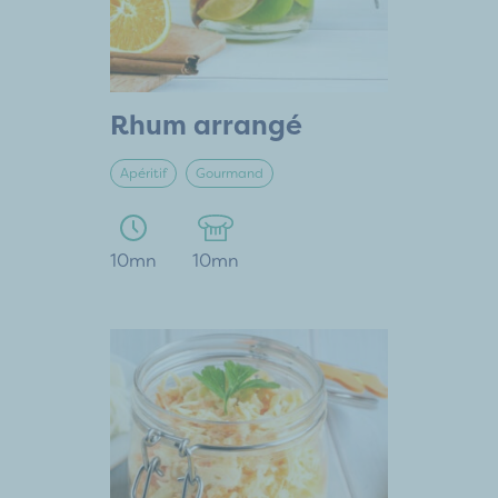
Rhum arrangé
Apéritif
Gourmand
10mn
10mn