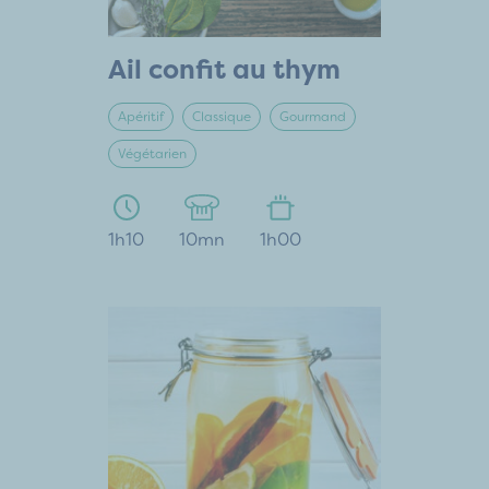
Ail confit au thym
Apéritif
Classique
Gourmand
Végétarien
1h10
10mn
1h00