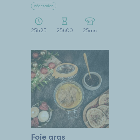
Végétarien
25h25
25h00
25mn
Foie gras