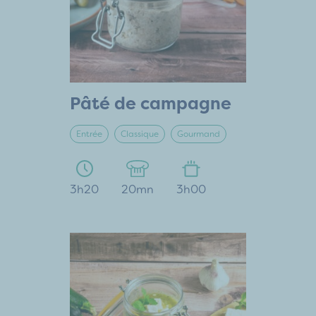
Pâté de campagne
Entrée
Classique
Gourmand
3h20
20mn
3h00