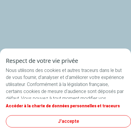
Nos rondelles
Nos accessoires
Recettes
Respect de votre vie privée
Toutes les recettes
Nous utilisons des cookies et autres traceurs dans le but
Apéritif
de vous fournir, d’analyser et d’améliorer votre expérience
Entrée
utilisateur. Conformément à la législation française,
certains cookies de mesure d'audience sont déposés par
Plat
défaut. Vous pouvez à tout moment modifier vos
Dessert
paramètres de cookies en cliquant sur le bouton « Gérer
Accéder à la charte de données personnelles et traceurs
mes cookies ». En cliquant sur le bouton « J’accepte »,
vous acceptez le dépôt de l’ensemble des cookies. Dans
J'accepte
le cas où vous cliquez sur « Je refuse », seuls les cookies