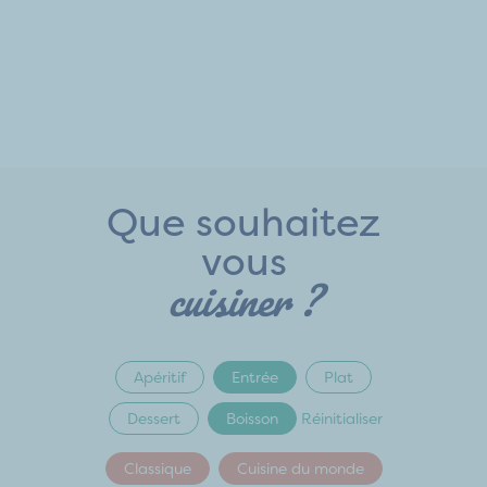
Que souhaitez
vous
cuisiner ?
Apéritif
Entrée
Plat
Dessert
Boisson
Réinitialiser
Classique
Cuisine du monde