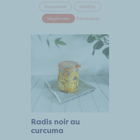
Gourmand
Healthy
Végétarien
Réinitialiser
Radis noir au
curcuma