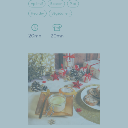
Apéritif
Boisson
Plat
Healthy
Végétarien
20mn
20mn