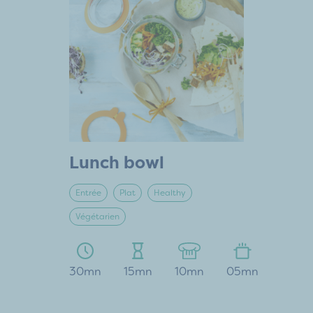
Lunch bowl
Entrée
Plat
Healthy
Végétarien
30mn
15mn
10mn
05mn