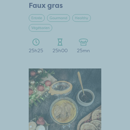
Faux gras
Entrée
Gourmand
Healthy
Végétarien
25h25
25h00
25mn