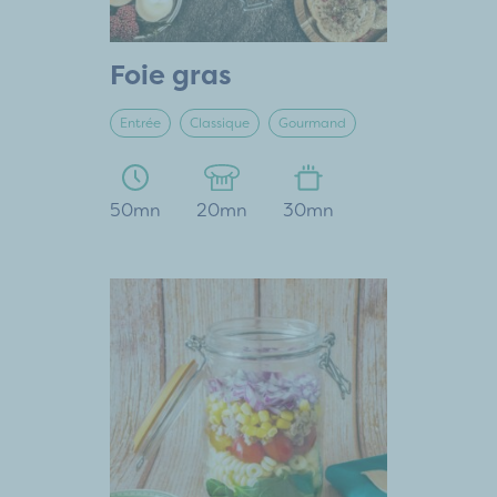
Foie gras
Entrée
Classique
Gourmand
50mn
20mn
30mn