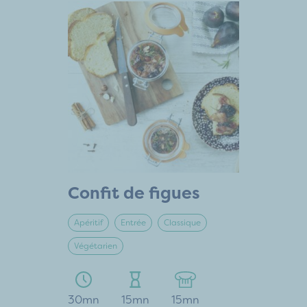
Confit de figues
Apéritif
Entrée
Classique
Végétarien
30mn
15mn
15mn