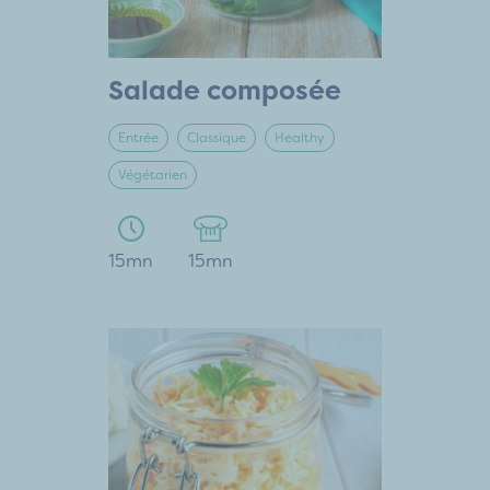
Salade composée
Entrée
Classique
Healthy
Végétarien
15mn
15mn