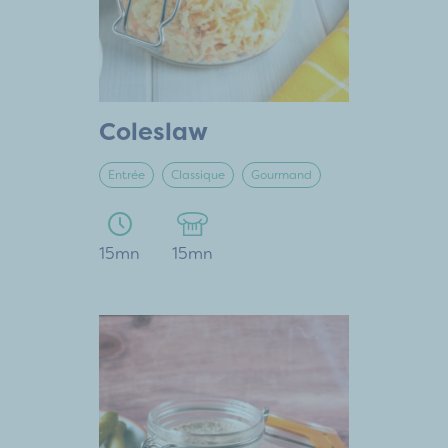
Coleslaw
Entrée
Classique
Gourmand
15mn
15mn