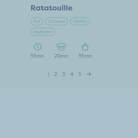
Ratatouille
Plat
Classique
Healthy
Végétarien
55mn
20mn
35mn
1
2
3
4
5