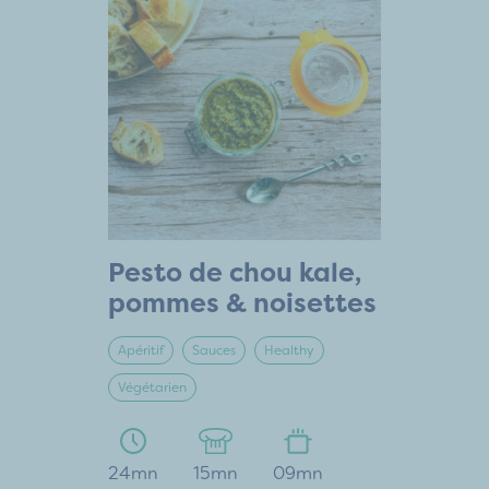
Pesto de chou kale,
pommes & noisettes
Apéritif
Sauces
Healthy
Végétarien
24mn
15mn
09mn