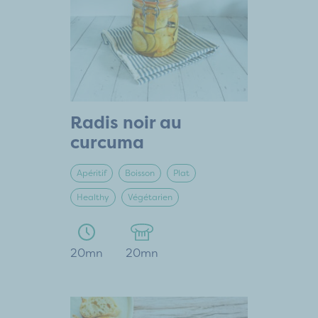
Radis noir au
curcuma
Apéritif
Boisson
Plat
Healthy
Végétarien
20mn
20mn