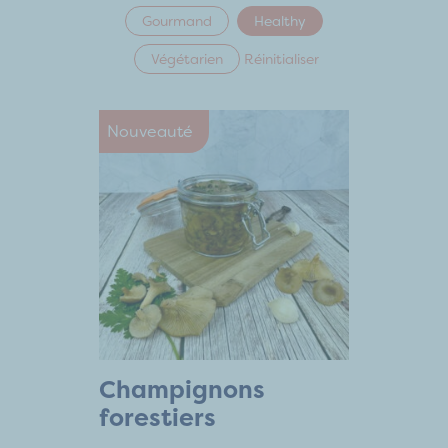
Gourmand
Healthy
Végétarien
Réinitialiser
Nouveauté
Champignons
forestiers