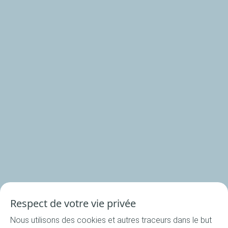
Où nous trouver ?
La Cuisine du Bocal
Nos produits
Nos rondelles
Nos accessoires
Recettes
Respect de votre vie privée
Toutes les recettes
Nous utilisons des cookies et autres traceurs dans le but
Apéritif