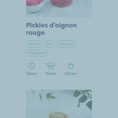
Pickles d’oignon
rouge
Apéritif
Plat
Classique
Végétarien
12mn
10mn
02mn