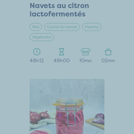
Navets au citron
lactofermentés
Plat
Cuisine du monde
Healthy
Végétarien
48h12
48h00
10mn
02mn