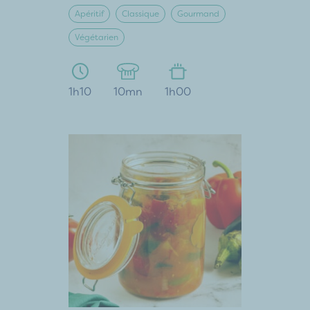
Apéritif
Classique
Gourmand
Végétarien
1h10
10mn
1h00