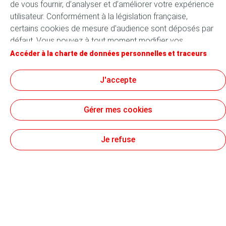
de vous fournir, d’analyser et d’améliorer votre expérience
Entrée
utilisateur. Conformément à la législation française,
certains cookies de mesure d'audience sont déposés par
Plat
défaut. Vous pouvez à tout moment modifier vos
Dessert
paramètres de cookies en cliquant sur le bouton « Gérer
Accéder à la charte de données personnelles et traceurs
mes cookies ». En cliquant sur le bouton « J’accepte »,
vous acceptez le dépôt de l’ensemble des cookies. Dans
J'accepte
le cas où vous cliquez sur « Je refuse », seuls les cookies
Suivez-nous
techniques nécessaires au bon fonctionnement du site
Gérer mes cookies
seront utilisés. Pour plus d’informations, vous pouvez
consulter la page « Charte de données personnelles et
traceurs ».
Je refuse
Conditions générales d’utilisation
Données personnelles
Mentions légales