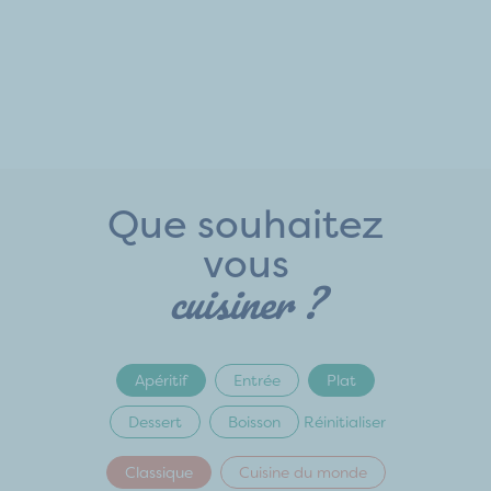
Que souhaitez
vous
cuisiner ?
Apéritif
Entrée
Plat
Dessert
Boisson
Réinitialiser
Classique
Cuisine du monde