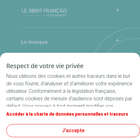
FAQ
Mode d’emploi
La marque
Qui sommes-nous
Contactez-nous
Où nous trouver ?
Respect de votre vie privée
Nos produits
La Cuisine du Bocal
Nous utilisons des cookies et autres traceurs dans le but
Nos rondelles
de vous fournir, d’analyser et d’améliorer votre expérience
utilisateur. Conformément à la législation française,
Nos accessoires
certains cookies de mesure d'audience sont déposés par
Recettes
défaut. Vous pouvez à tout moment modifier vos
Toutes les recettes
paramètres de cookies en cliquant sur le bouton « Gérer
Accéder à la charte de données personnelles et traceurs
Apéritif
mes cookies ». En cliquant sur le bouton « J’accepte »,
vous acceptez le dépôt de l’ensemble des cookies. Dans
Suivez-nous
J'accepte
Entrée
le cas où vous cliquez sur « Je refuse », seuls les cookies