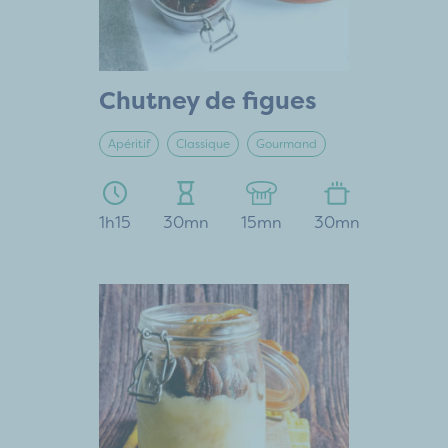
Chutney de figues
Apéritif
Classique
Gourmand
1h15
30mn
15mn
30mn