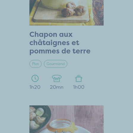
Chapon aux
châtaignes et
pommes de terre
Plat
Gourmand
1h20
20mn
1h00