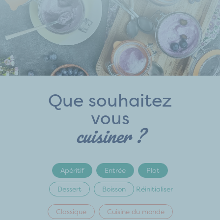
Que souhaitez
vous
cuisiner ?
Apéritif
Entrée
Plat
Dessert
Boisson
Réinitialiser
Classique
Cuisine du monde