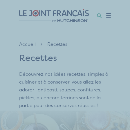
Aller
Aller
Aller
au
au
au
contenu
menu
pied
de
page
Accueil
Recettes
Recettes
Découvrez nos idées recettes, simples à
cuisiner et à conserver, vous allez les
adorer : antipasti, soupes, confitures,
pickles, ou encore terrines sont de la
partie pour des conserves réussies !