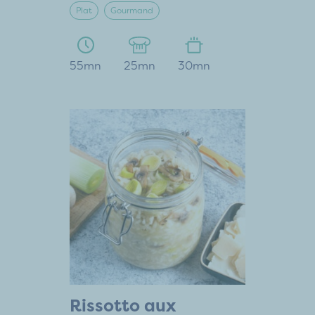
Plat
Gourmand
55mn
25mn
30mn
Rissotto aux