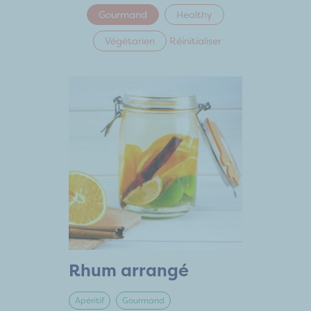
Gourmand
Healthy
Végétarien
Réinitialiser
Rhum arrangé
Apéritif
Gourmand