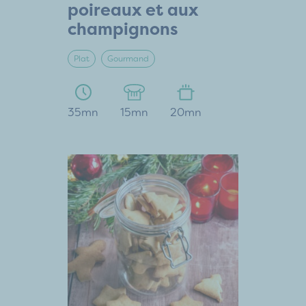
poireaux et aux
champignons
Plat
Gourmand
35mn
15mn
20mn