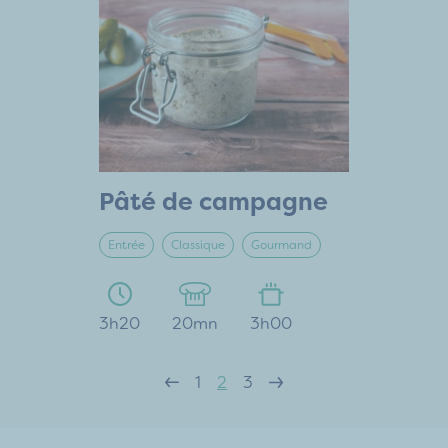
Pâté de campagne
Entrée
Classique
Gourmand
3h20
20mn
3h00
1
2
3