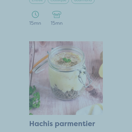
Entrée
Classique
Gourmand
15mn
15mn
Hachis parmentier