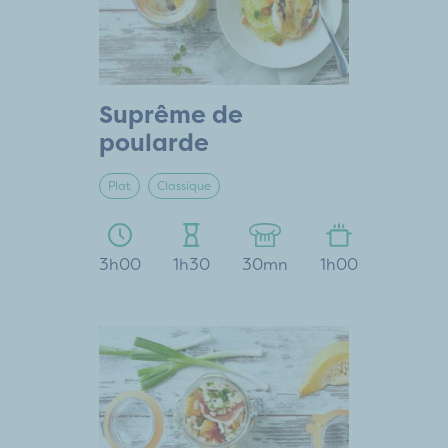
Suprême de
poularde
Plat
Classique
3h00
1h30
30mn
1h00