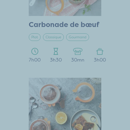
Carbonade de bœuf
Plat
Classique
Gourmand
7h00
3h30
30mn
3h00