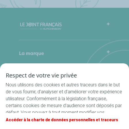
FAQ
Mode d’emploi
La marque
Qui sommes-nous
Contactez-nous
Où nous trouver ?
Respect de votre vie privée
Nos produits
La Cuisine du Bocal
Nous utilisons des cookies et autres traceurs dans le but
Nos rondelles
de vous fournir, d’analyser et d’améliorer votre expérience
utilisateur. Conformément à la législation française,
Nos accessoires
certains cookies de mesure d'audience sont déposés par
Recettes
défaut. Vous pouvez à tout moment modifier vos
Toutes les recettes
paramètres de cookies en cliquant sur le bouton « Gérer
Accéder à la charte de données personnelles et traceurs
Apéritif
mes cookies ». En cliquant sur le bouton « J’accepte »,