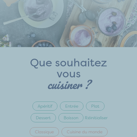
Que souhaitez
vous
cuisiner ?
Apéritif
Entrée
Plat
Dessert
Boisson
Réinitialiser
Classique
Cuisine du monde