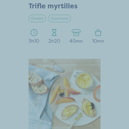
Trifle myrtilles
Dessert
Gourmand
3h10
2h20
40mn
10mn