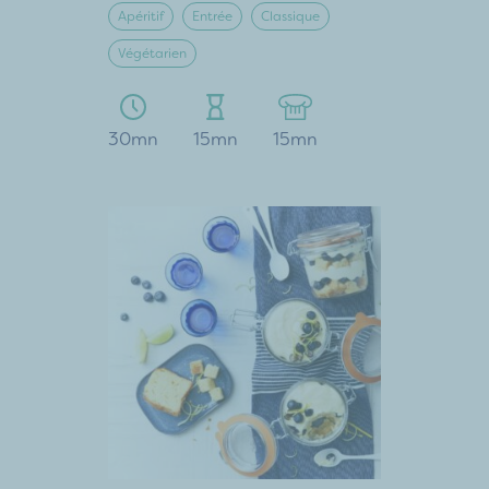
Apéritif
Entrée
Classique
Végétarien
30mn
15mn
15mn