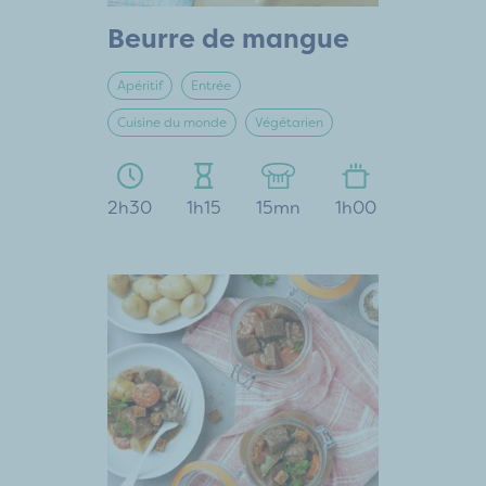
Beurre de mangue
Apéritif
Entrée
Cuisine du monde
Végétarien
2h30
1h15
15mn
1h00