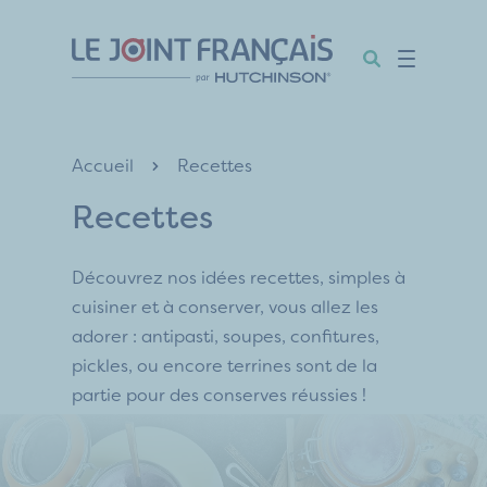
Aller
Aller
Aller
au
au
au
contenu
menu
pied
de
page
Accueil
Recettes
Recettes
Découvrez nos idées recettes, simples à
cuisiner et à conserver, vous allez les
adorer : antipasti, soupes, confitures,
pickles, ou encore terrines sont de la
partie pour des conserves réussies !