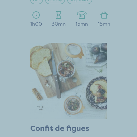
Plat
Healthy
Végétarien
1h00
30mn
15mn
15mn
Confit de figues