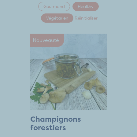
Gourmand
Healthy
Végétarien
Réinitialiser
Nouveauté
Champignons
forestiers