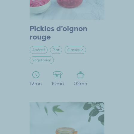
Pickles d’oignon
rouge
Apéritif
Plat
Classique
Végétarien
12mn
10mn
02mn