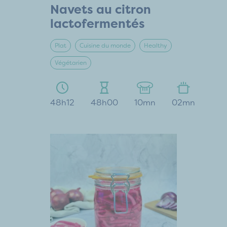
Navets au citron
lactofermentés
Plat
Cuisine du monde
Healthy
Végétarien
48h12
48h00
10mn
02mn