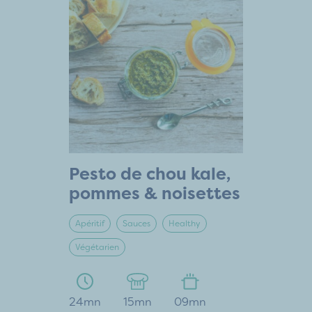
Pesto de chou kale,
pommes & noisettes
Apéritif
Sauces
Healthy
Végétarien
24mn
15mn
09mn