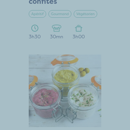
confites
Apéritif
Gourmand
Végétarien
3h30
30mn
3h00