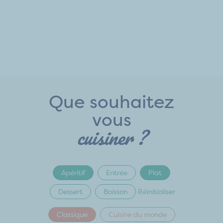
Que souhaitez
vous
cuisiner ?
Apéritif
Entrée
Plat
Dessert
Boisson
Réinitialiser
Classique
Cuisine du monde