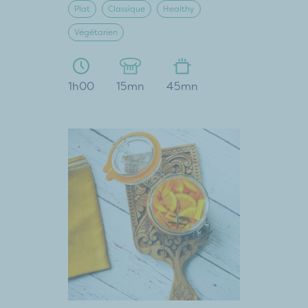
Plat
Classique
Healthy
Végétarien
1h00
15mn
45mn