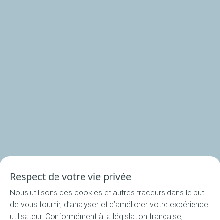
La Cuisine du Bocal
Nos produits
Nos rondelles
Nos accessoires
Recettes
Respect de votre vie privée
Toutes les recettes
Nous utilisons des cookies et autres traceurs dans le but
Apéritif
de vous fournir, d’analyser et d’améliorer votre expérience
Entrée
utilisateur. Conformément à la législation française,