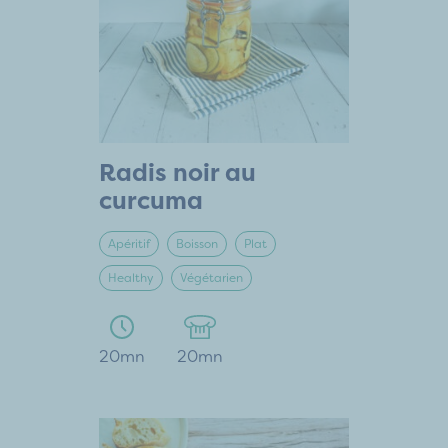
Radis noir au
curcuma
Apéritif
Boisson
Plat
Healthy
Végétarien
20mn
20mn